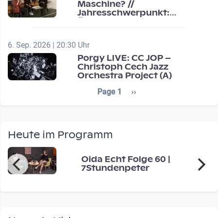
Maschine? //
Jahresschwerpunkt:
Übergänge / Transitions
6. Sep. 2026 | 20:30 Uhr
Porgy LIVE: CC JOP –
Christoph Cech Jazz
Orchestra Project (A)
Seitennummerierung
Next page
Page 1
››
Heute im Programm
Oida Echt Folge 60 |
7Stundenpeter