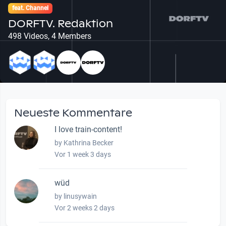
feat. Channel
DORFTV. Redaktion
498 Videos, 4 Members
Neueste Kommentare
I love train-content!
by Kathrina Becker
Vor 1 week 3 days
wüd
by linusywain
Vor 2 weeks 2 days