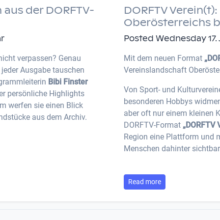
 aus der DORFTV-
DORFTV Verein(t): 
Oberösterreichs 
hr
Posted Wednesday 17. Ju
nicht verpassen? Genau
Mit dem neuen Format
„DOR
n jeder Ausgabe tauschen
Vereinslandschaft Oberöste
ogrammleiterin
Bibi Finster
Von Sport- und Kulturverein
r persönliche Highlights
besonderen Hobbys widmen: V
 werfen sie einen Blick
aber oft nur einem kleinen 
ndstücke aus dem Archiv.
DORFTV-Format
„DORFTV V
Region eine Plattform und 
Menschen dahinter sichtbar
Read more