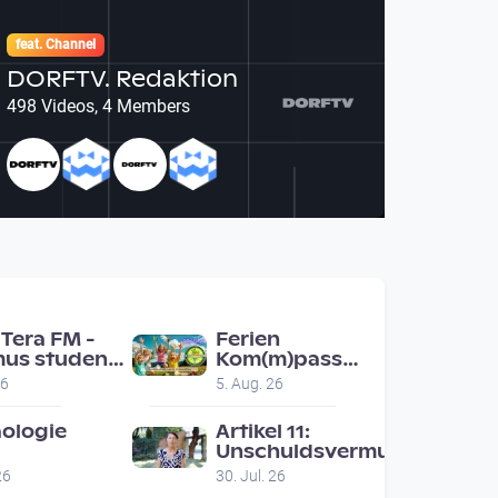
feat. Channel
DORFTV. Redaktion
498 Videos, 4 Members
Tera FM -
Ferien
us students
Kom(m)pass
nz ask people
Engerwitzdorf
26
5. Aug. 26
ad for
Bunte
mmendations
Hundestunde
ologie
Artikel 11:
Unschuldsvermutung
malschutz
26
30. Jul. 26
ert