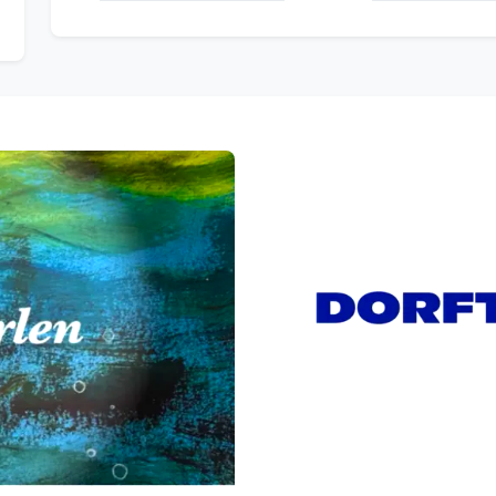
Neug
Studi