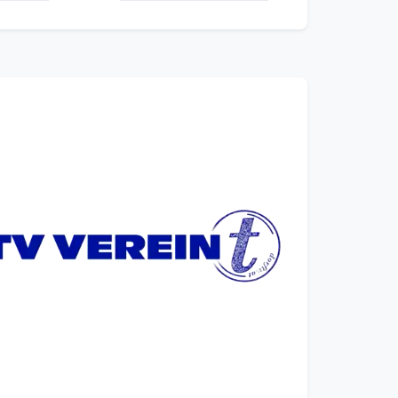
ebauer /
o Wels