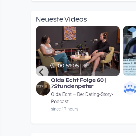
mendations
Neueste Videos
00:51:05
 Austria
Oida Echt Folge 60 |
staltung am
7Stundenpeter
Oida Echt – Der Dating-Story-
ture
Podcast
urs
since 17 hours