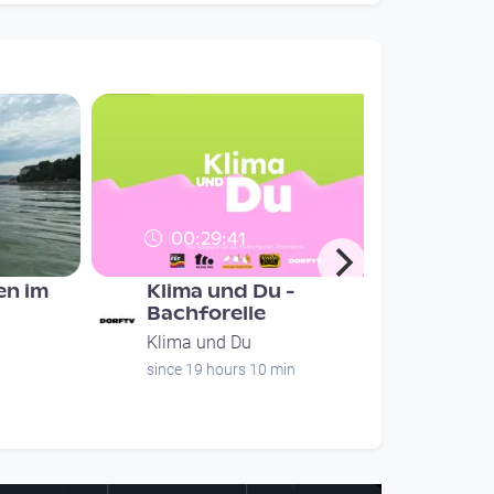
00:29:41
n im
Klima und Du -
Bachforelle
Klima und Du
since 19 hours 10 min