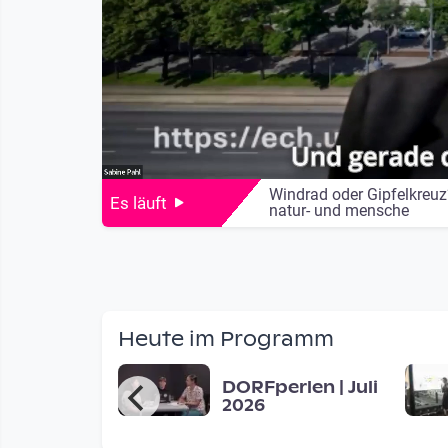
Windrad oder Gipfelkreu
Es läuft
natur- und mensche
Heute im Programm
era FM -
DORFperlen | Juli
s students
2026
 ask people
d for