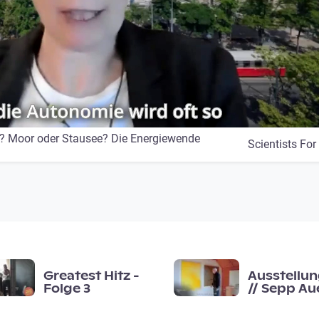
z? Moor oder Stausee? Die Energiewende
Scientists For
Greatest Hitz -
Ausstellun
Folge 3
// Sepp Aue
· Fläche ·