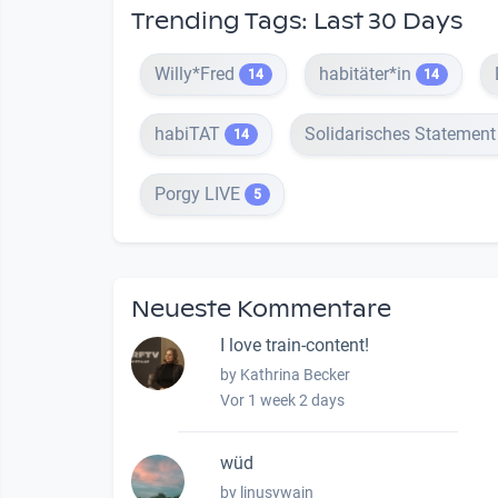
Trending Tags: Last 30 Days
Willy*Fred
habitäter*in
14
14
habiTAT
Solidarisches Statemen
14
Porgy LIVE
5
Neueste Kommentare
I love train-content!
by Kathrina Becker
Vor 1 week 2 days
wüd
by linusywain