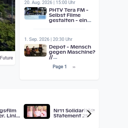
20. Aug. 2026 | 15:00 Uhr
PHTV Tera FM -
Selbst Filme
gestalten - ein
Beitrag zur
medienpädagigischen
Schulentwicklung
1. Sep. 2026 | 20:30 Uhr
Depot - Mensch
gegen Maschine?
//
 Future
Jahresschwerpunkt:
Seitennummerierung
Next page
Page 1
››
Übergänge /
Transitions
gsfilm
Nr11 Solidaritäts-
r. Linie
Statement 25
 Raum