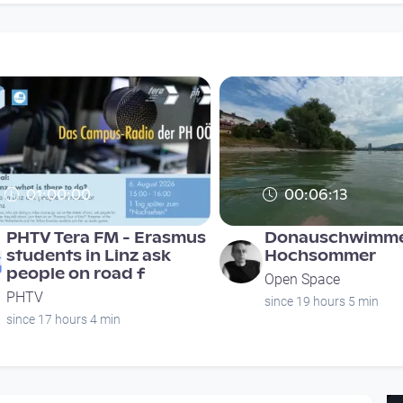
01:00:00
00:06:13
PHTV Tera FM - Erasmus
Donauschwimme
students in Linz ask
Hochsommer
people on road f
Open Space
PHTV
since 19 hours 5 min
since 17 hours 4 min