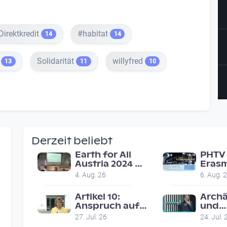
Direktkredit
#habitat
14
14
t
Solidarität
willyfred
13
11
10
Derzeit beliebt
Earth for All
PHTV 
Austria 2024 |
Erasm
Veranstaltung
in Li
4. Aug. 26
6. Aug. 
am 8.7.2024
on ro
reco
Artikel 10:
Archä
Anspruch auf
und
faires
Denk
27. Jul. 26
24. Jul. 
Gerichtsverfahren
- Alb