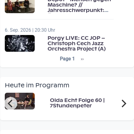
Maschine? //
Jahresschwerpunkt:
Übergänge / Transitions
6. Sep. 2026 | 20:30 Uhr
Porgy LIVE: CC JOP –
Christoph Cech Jazz
Orchestra Project (A)
Seitennummerierung
Next page
Page 1
››
Heute im Programm
Oida Echt Folge 60 |
7Stundenpeter