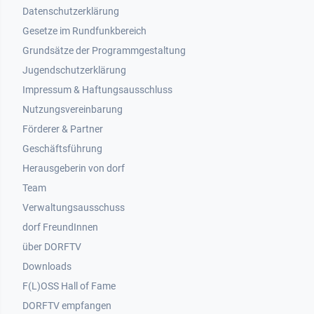
Datenschutzerklärung
Gesetze im Rundfunkbereich
Grundsätze der Programmgestaltung
Jugendschutzerklärung
Impressum & Haftungsausschluss
Nutzungsvereinbarung
Footer 2
Förderer & Partner
Geschäftsführung
Herausgeberin von dorf
Team
Verwaltungsausschuss
dorf FreundInnen
Footer 3
über DORFTV
Downloads
F(L)OSS Hall of Fame
Footer 4
DORFTV empfangen