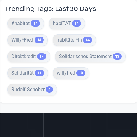
Trending Tags: Last 30 Days
#habitat
habiTAT
14
14
Willy*Fred
habitäter*in
14
14
Direktkredit
Solidarisches Statement
14
13
Solidarität
willyfred
11
10
Rudolf Schober
4