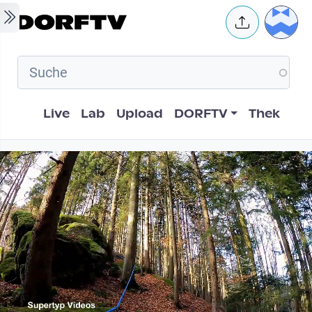
Skip to main content
User 
Hauptnavigation
Live
Lab
Upload
DORFTV
Thek