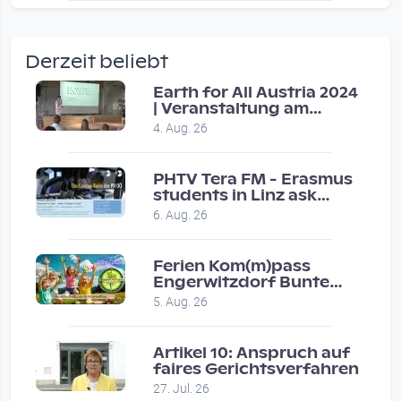
wow amazing, superior!!!!
by Verena Treul
Derzeit beliebt
Vor 2 weeks 4 days
Earth for All Austria 2024
| Veranstaltung am
Coole Sendung, tolle…
8.7.2024
4. Aug. 26
by ulrich
Vor 1 month 2 weeks
PHTV Tera FM - Erasmus
students in Linz ask
people on road for
Eure Show war super :-)…
6. Aug. 26
recommendations
by miklas_wauzler
Vor 1 month 2 weeks
Ferien Kom(m)pass
Engerwitzdorf Bunte
Hundestunde
5. Aug. 26
Artikel 10: Anspruch auf
faires Gerichtsverfahren
27. Jul. 26