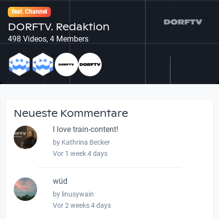
feat. Channel
DORFTV. Redaktion
498 Videos, 4 Members
Neueste Kommentare
I love train-content!
by Kathrina Becker
Vor 1 week 4 days
wüd
by linusywain
Vor 2 weeks 4 days