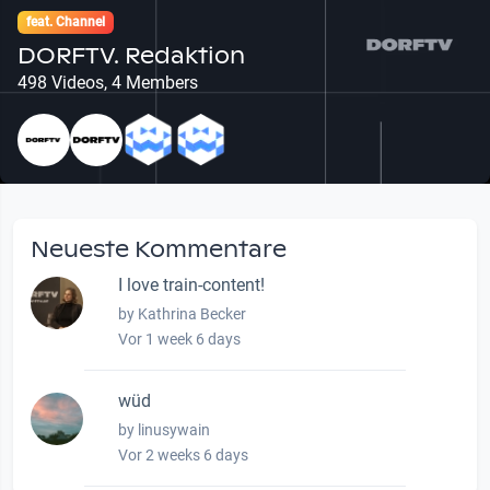
feat. Channel
DORFTV. Redaktion
498 Videos, 4 Members
Neueste Kommentare
I love train-content!
by Kathrina Becker
Vor 1 week 6 days
wüd
by linusywain
Vor 2 weeks 6 days