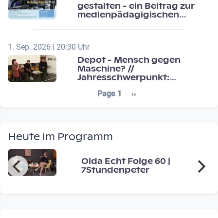
gestalten - ein Beitrag zur
medienpädagigischen
Schulentwicklung
1. Sep. 2026 | 20:30 Uhr
Depot - Mensch gegen
Maschine? //
Jahresschwerpunkt:
Übergänge / Transitions
Seitennummerierung
Next page
Page 1
››
Heute im Programm
Oida Echt Folge 60 |
7Stundenpeter