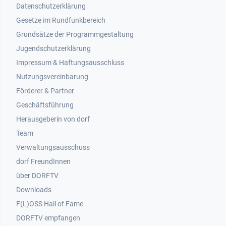
Datenschutzerklärung
Gesetze im Rundfunkbereich
Grundsätze der Programmgestaltung
Jugendschutzerklärung
Impressum & Haftungsausschluss
Nutzungsvereinbarung
Footer 2
Förderer & Partner
Geschäftsführung
Herausgeberin von dorf
Team
Verwaltungsausschuss
dorf FreundInnen
Footer 3
über DORFTV
Downloads
F(L)OSS Hall of Fame
Footer 4
DORFTV empfangen