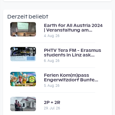
wow amazing, superior!!!!
by Verena Treul
Derzeit beliebt
Vor 2 weeks 6 days
Earth for All Austria 2024
| Veranstaltung am
Coole Sendung, tolle…
8.7.2024
4. Aug. 26
by ulrich
Vor 1 month 2 weeks
PHTV Tera FM - Erasmus
students in Linz ask
people on road for
Eure Show war super :-)…
6. Aug. 26
recommendations
by miklas_wauzler
Vor 1 month 2 weeks
Ferien Kom(m)pass
Engerwitzdorf Bunte
Hundestunde
5. Aug. 26
2P + 2R
29. Jul. 26