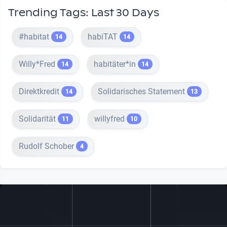
Trending Tags: Last 30 Days
#habitat
habiTAT
14
14
Willy*Fred
habitäter*in
14
14
Direktkredit
Solidarisches Statement
14
13
Solidarität
willyfred
11
10
Rudolf Schober
4