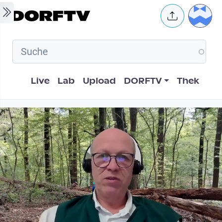
Skip to main content
User 
Hauptnavigation
Live
Lab
Upload
DORFTV
Thek