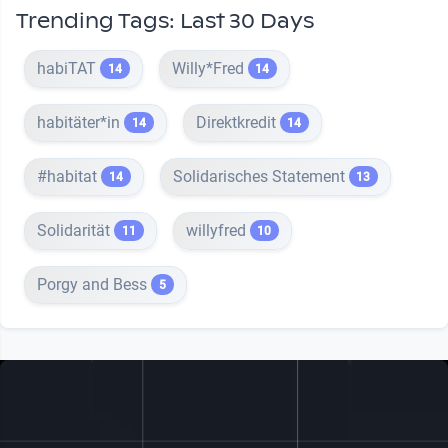
Trending Tags: Last 30 Days
habiTAT
Willy*Fred
14
14
habitäter*in
Direktkredit
14
14
#habitat
Solidarisches Statement
14
13
Solidarität
willyfred
11
10
Porgy and Bess
5