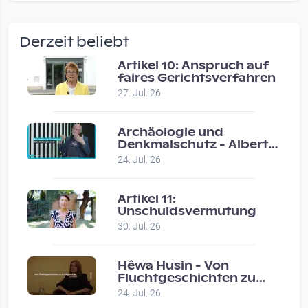
wow amazing, superior!!!!
by Verena Treul
Derzeit beliebt
Vor 2 weeks 2 days
Artikel 10: Anspruch auf
faires Gerichtsverfahren
Coole Sendung, tolle…
27. Jul. 26
by ulrich
Vor 1 month 1 week
Archäologie und
Denkmalschutz - Albert
Neugebauer / Studio
Eure Show war super :-)…
24. Jul. 26
Wels
by miklas_wauzler
Vor 1 month 2 weeks
Artikel 11:
Unschuldsvermutung
30. Jul. 26
Hêwa Husin - Von
Fluchtgeschichten zu
Erfolgsstories
24. Jul. 26