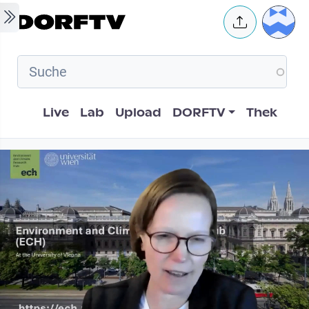
Skip to main content
User 
Hauptnavigation
Live
Lab
Upload
DORFTV
Thek