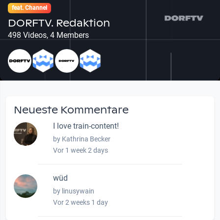
feat. Channel
DORFTV. Redaktion
498 Videos, 4 Members
Neueste Kommentare
I love train-content!
by Kathrina Becker
Vor 1 week 2 days
wüd
by linusywain
Vor 2 weeks 1 day