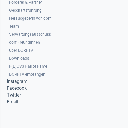
Footer 2
Förderer & Partner
Geschäftsführung
Herausgeberin von dorf
Team
Verwaltungsausschuss
dorf FreundInnen
Footer 3
über DORFTV
Downloads
F(L)OSS Hall of Fame
Footer 4
DORFTV empfangen
Instagram
Facebook
Twitter
Email