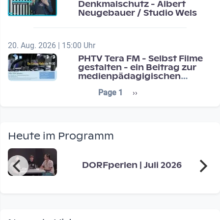
Denkmalschutz - Albert
Neugebauer / Studio Wels
20. Aug. 2026 | 15:00 Uhr
PHTV Tera FM - Selbst Filme
gestalten - ein Beitrag zur
medienpädagigischen
Schulentwicklung
Seitennummerierung
Next page
Page 1
››
Heute im Programm
DORFperlen | Juli 2026