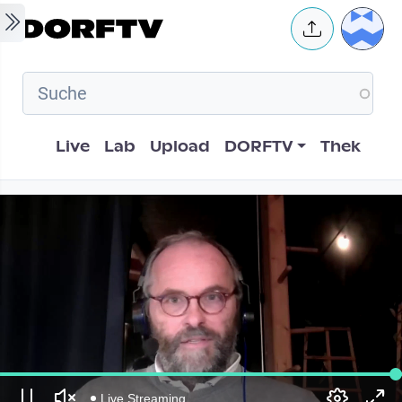
Skip to main content
User 
Hauptnavigation
Live
Lab
Upload
DORFTV
Thek
Live Streaming