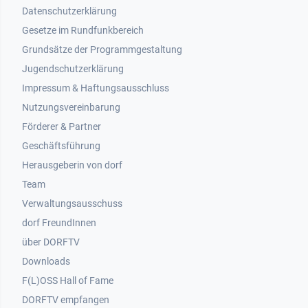
Datenschutzerklärung
Gesetze im Rundfunkbereich
Grundsätze der Programmgestaltung
Jugendschutzerklärung
Impressum & Haftungsausschluss
Nutzungsvereinbarung
Footer 2
Förderer & Partner
Geschäftsführung
Herausgeberin von dorf
Team
Verwaltungsausschuss
dorf FreundInnen
Footer 3
über DORFTV
Downloads
F(L)OSS Hall of Fame
Footer 4
DORFTV empfangen