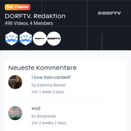
feat. Channel
DORFTV. Redaktion
498 Videos, 4 Members
Neueste Kommentare
I love train-content!
by Kathrina Becker
Vor 1 week 3 days
wüd
by linusywain
Vor 2 weeks 2 days