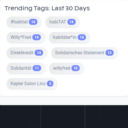
Trending Tags: Last 30 Days
#habitat
habiTAT
14
14
Willy*Fred
habitäter*in
14
14
Direktkredit
Solidarisches Statement
14
13
Solidarität
willyfred
11
10
Kepler Salon Linz
5