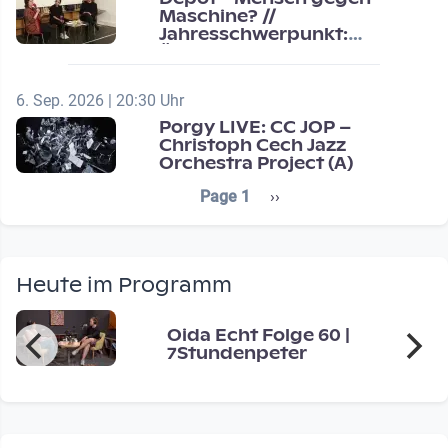
Maschine? //
Jahresschwerpunkt:
Übergänge / Transitions
6. Sep. 2026 | 20:30 Uhr
Porgy LIVE: CC JOP –
Christoph Cech Jazz
Orchestra Project (A)
Seitennummerierung
Next page
Page 1
››
Heute im Programm
Oida Echt Folge 60 |
7Stundenpeter