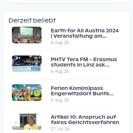
wow amazing, superior!!!!
by Verena Treul
Derzeit beliebt
Vor 2 weeks 3 days
Earth for All Austria 2024
| Veranstaltung am
Coole Sendung, tolle…
8.7.2024
4. Aug. 26
by ulrich
Vor 1 month 2 weeks
PHTV Tera FM - Erasmus
students in Linz ask
people on road for
Eure Show war super :-)…
6. Aug. 26
recommendations
by miklas_wauzler
Vor 1 month 2 weeks
Ferien Kom(m)pass
Engerwitzdorf Bunte
Hundestunde
5. Aug. 26
Artikel 10: Anspruch auf
faires Gerichtsverfahren
27. Jul. 26