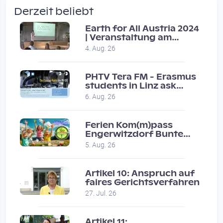
by Verena Treul
Derzeit beliebt
Vor 2 weeks 4 days
Earth for All Austria 2024
| Veranstaltung am
Coole Sendung, tolle…
8.7.2024
4. Aug. 26
by ulrich
Vor 1 month 2 weeks
PHTV Tera FM - Erasmus
students in Linz ask
people on road for
Eure Show war super :-)…
6. Aug. 26
recommendations
by miklas_wauzler
Vor 1 month 2 weeks
Ferien Kom(m)pass
Engerwitzdorf Bunte
Hundestunde
5. Aug. 26
Artikel 10: Anspruch auf
faires Gerichtsverfahren
27. Jul. 26
Artikel 11: