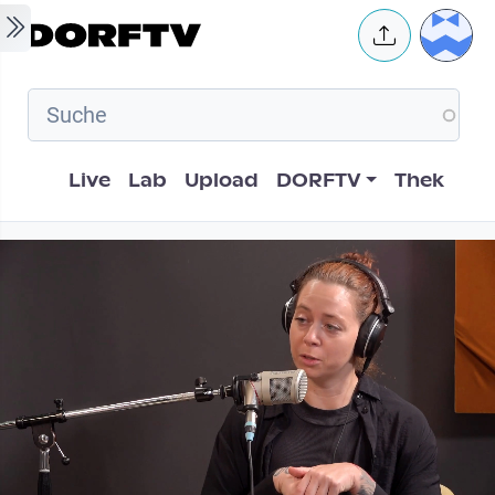
Skip to main content
User 
Hauptnavigation
Live
Lab
Upload
DORFTV
Thek