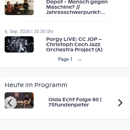
Depot - Mensch gegen
Maschine? //
Jahresschwerpunkt:
Übergänge / Transitions
6. Sep. 2026 | 20:30 Uhr
Porgy LIVE: CC JOP –
Christoph Cech Jazz
Orchestra Project (A)
Seitennummerierung
Next page
Page 1
››
Heute im Programm
Oida Echt Folge 60 |
7Stundenpeter