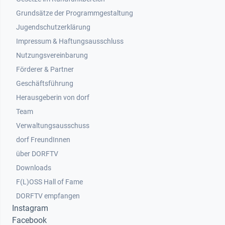
Grundsätze der Programmgestaltung
Jugendschutzerklärung
Impressum & Haftungsausschluss
Nutzungsvereinbarung
Footer 2
Förderer & Partner
Geschäftsführung
Herausgeberin von dorf
Team
Verwaltungsausschuss
dorf FreundInnen
Footer 3
über DORFTV
Downloads
F(L)OSS Hall of Fame
Footer 4
DORFTV empfangen
Instagram
Facebook