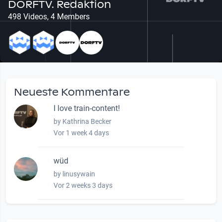
DORFTV. Redaktion
498 Videos, 4 Members
Neueste Kommentare
I love train-content!
by Kathrina Becker
Vor 1 week 4 days
wüd
by linusywain
Vor 2 weeks 3 days
wow amazing, superior!!!!