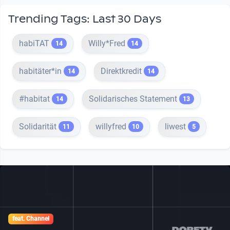
Trending Tags: Last 30 Days
habiTAT
Willy*Fred
14
14
habitäter*in
Direktkredit
14
14
#habitat
Solidarisches Statement
14
13
Solidarität
willyfred
liwest
11
10
5
feat. Channel