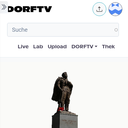
Skip to main content
User 
Hauptnavigation
Live
Lab
Upload
DORFTV
Thek