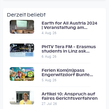
wow amazing, superior!!!!
by Verena Treul
Derzeit beliebt
Vor 2 weeks 3 days
Earth for All Austria 2024
| Veranstaltung am
Coole Sendung, tolle…
8.7.2024
4. Aug. 26
by ulrich
Vor 1 month 2 weeks
PHTV Tera FM - Erasmus
students in Linz ask
people on road for
Eure Show war super :-)…
6. Aug. 26
recommendations
by miklas_wauzler
Vor 1 month 2 weeks
Ferien Kom(m)pass
Engerwitzdorf Bunte
Hundestunde
5. Aug. 26
Artikel 10: Anspruch auf
faires Gerichtsverfahren
27. Jul. 26