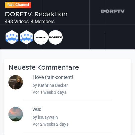
feat. Channel
DORFTV. Redaktion
498 Videos, 4 Members
Neueste Kommentare
I love train-content!
by Kathrina Becker
Vor 1 week 3 days
wüd
by linusywain
Vor 2 weeks 2 days