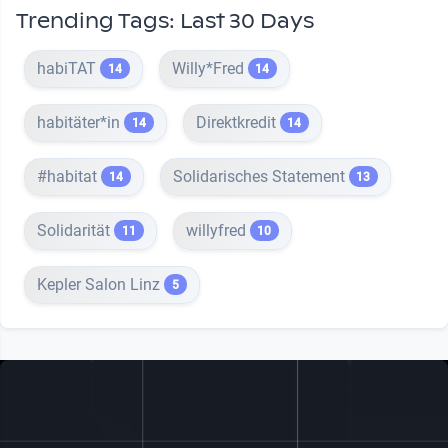
Trending Tags: Last 30 Days
habiTAT
Willy*Fred
14
14
habitäter*in
Direktkredit
14
14
#habitat
Solidarisches Statement
14
13
Solidarität
willyfred
11
10
Kepler Salon Linz
5