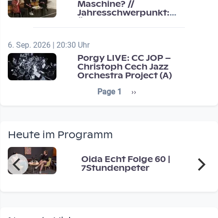
Maschine? //
Jahresschwerpunkt:
Übergänge / Transitions
6. Sep. 2026 | 20:30 Uhr
Porgy LIVE: CC JOP –
Christoph Cech Jazz
Orchestra Project (A)
Seitennummerierung
Next page
Page 1
››
Heute im Programm
Oida Echt Folge 60 |
7Stundenpeter