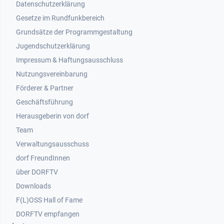
Datenschutzerklärung
Gesetze im Rundfunkbereich
Grundsätze der Programmgestaltung
Jugendschutzerklärung
Impressum & Haftungsausschluss
Nutzungsvereinbarung
Footer 2
Förderer & Partner
Geschäftsführung
Herausgeberin von dorf
Team
Verwaltungsausschuss
dorf FreundInnen
Footer 3
über DORFTV
Downloads
F(L)OSS Hall of Fame
Footer 4
DORFTV empfangen