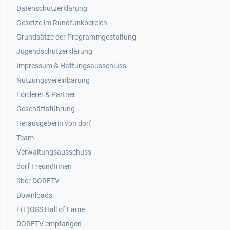
Datenschutzerklärung
Gesetze im Rundfunkbereich
Grundsätze der Programmgestaltung
Jugendschutzerklärung
Impressum & Haftungsausschluss
Nutzungsvereinbarung
Footer 2
Förderer & Partner
Geschäftsführung
Herausgeberin von dorf
Team
Verwaltungsausschuss
dorf FreundInnen
Footer 3
über DORFTV
Downloads
F(L)OSS Hall of Fame
Footer 4
DORFTV empfangen