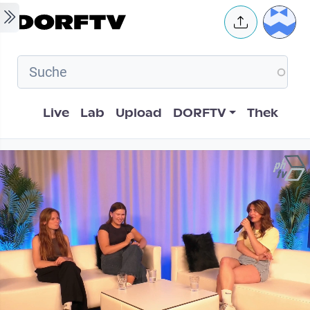
Skip to main content
User 
Hauptnavigation
Live
Lab
Upload
DORFTV
Thek