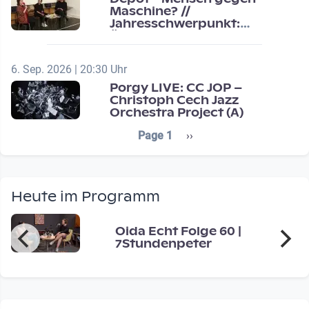
Maschine? //
Jahresschwerpunkt:
Übergänge / Transitions
6. Sep. 2026 | 20:30 Uhr
Porgy LIVE: CC JOP –
Christoph Cech Jazz
Orchestra Project (A)
Seitennummerierung
Next page
Page 1
››
Heute im Programm
Oida Echt Folge 60 |
7Stundenpeter