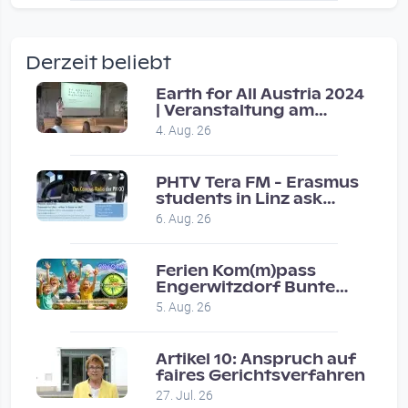
wow amazing, superior!!!!
by Verena Treul
Derzeit beliebt
Vor 2 weeks 4 days
Earth for All Austria 2024
| Veranstaltung am
Coole Sendung, tolle…
8.7.2024
4. Aug. 26
by ulrich
Vor 1 month 2 weeks
PHTV Tera FM - Erasmus
students in Linz ask
people on road for
Eure Show war super :-)…
6. Aug. 26
recommendations
by miklas_wauzler
Vor 1 month 2 weeks
Ferien Kom(m)pass
Engerwitzdorf Bunte
Hundestunde
5. Aug. 26
Artikel 10: Anspruch auf
faires Gerichtsverfahren
27. Jul. 26