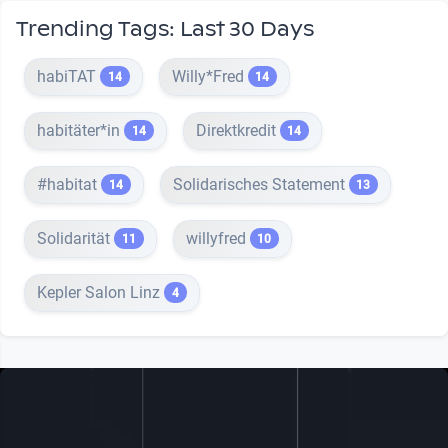
Trending Tags: Last 30 Days
habiTAT
Willy*Fred
14
14
habitäter*in
Direktkredit
14
14
#habitat
Solidarisches Statement
14
13
Solidarität
willyfred
11
10
Kepler Salon Linz
4