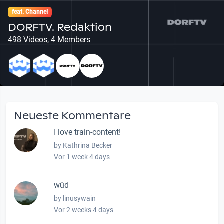
feat. Channel
DORFTV. Redaktion
498 Videos, 4 Members
Neueste Kommentare
I love train-content!
by Kathrina Becker
Vor 1 week 4 days
wüd
by linusywain
Vor 2 weeks 4 days