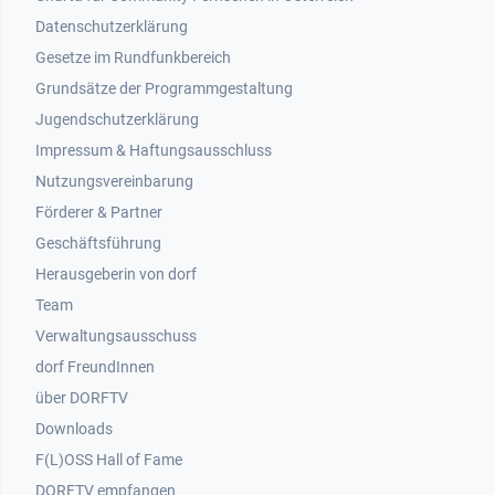
Datenschutzerklärung
Gesetze im Rundfunkbereich
Grundsätze der Programmgestaltung
Jugendschutzerklärung
Impressum & Haftungsausschluss
Nutzungsvereinbarung
Footer 2
Förderer & Partner
Geschäftsführung
Herausgeberin von dorf
Team
Verwaltungsausschuss
dorf FreundInnen
Footer 3
über DORFTV
Downloads
F(L)OSS Hall of Fame
Footer 4
DORFTV empfangen