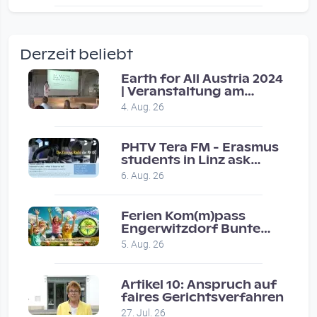
wow amazing, superior!!!!
by Verena Treul
Derzeit beliebt
Vor 2 weeks 3 days
Earth for All Austria 2024
| Veranstaltung am
Coole Sendung, tolle…
8.7.2024
4. Aug. 26
by ulrich
Vor 1 month 2 weeks
PHTV Tera FM - Erasmus
students in Linz ask
people on road for
Eure Show war super :-)…
6. Aug. 26
recommendations
by miklas_wauzler
Vor 1 month 2 weeks
Ferien Kom(m)pass
Engerwitzdorf Bunte
Hundestunde
5. Aug. 26
Artikel 10: Anspruch auf
faires Gerichtsverfahren
27. Jul. 26