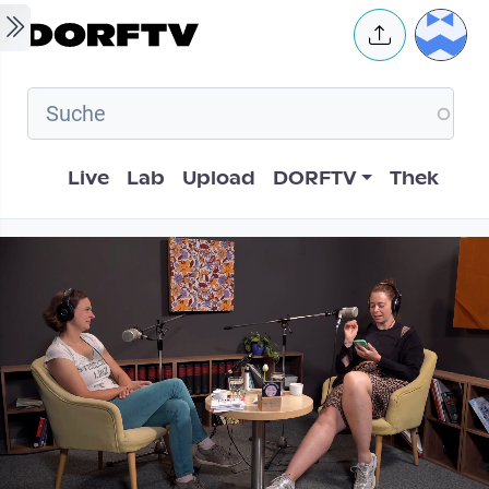
Skip to main content
User 
Hauptnavigation
Live
Lab
Upload
DORFTV
Thek