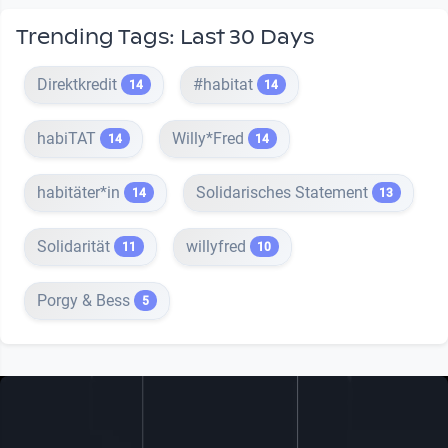
Trending Tags: Last 30 Days
Direktkredit
#habitat
14
14
habiTAT
Willy*Fred
14
14
habitäter*in
Solidarisches Statement
14
13
Solidarität
willyfred
11
10
Porgy & Bess
5