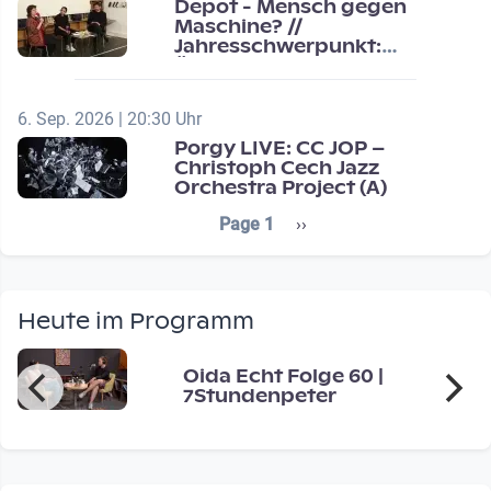
Depot - Mensch gegen
Maschine? //
Jahresschwerpunkt:
Übergänge / Transitions
6. Sep. 2026 | 20:30 Uhr
Porgy LIVE: CC JOP –
Christoph Cech Jazz
Orchestra Project (A)
Seitennummerierung
Next page
Page 1
››
Heute im Programm
Oida Echt Folge 60 |
7Stundenpeter