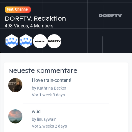
feat. Channel
DORFTV. Redaktion
498 Videos, 4 Members
Neueste Kommentare
I love train-content!
by Kathrina Becker
Vor 1 week 3 days
wüd
by linusywain
Vor 2 weeks 2 days