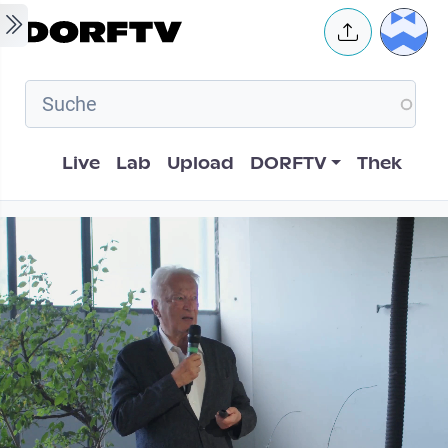
Skip to main content
User 
Hauptnavigation
Live
Lab
Upload
DORFTV
Thek