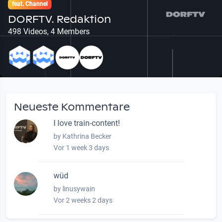
feat. Channel
DORFTV. Redaktion
498 Videos, 4 Members
Neueste Kommentare
I love train-content!
by Kathrina Becker
Vor 1 week 3 days
wüd
by linusywain
Vor 2 weeks 2 days