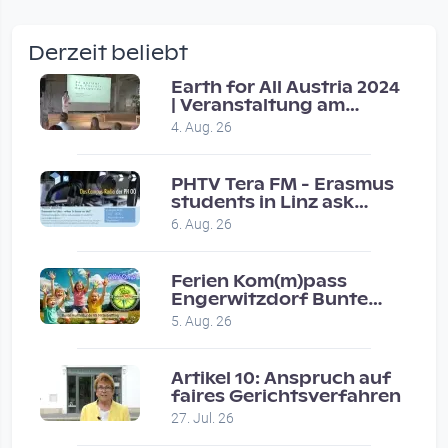
wow amazing, superior!!!!
by Verena Treul
Derzeit beliebt
Vor 2 weeks 3 days
Earth for All Austria 2024
| Veranstaltung am
Coole Sendung, tolle…
8.7.2024
4. Aug. 26
by ulrich
Vor 1 month 2 weeks
PHTV Tera FM - Erasmus
students in Linz ask
people on road for
Eure Show war super :-)…
6. Aug. 26
recommendations
by miklas_wauzler
Vor 1 month 2 weeks
Ferien Kom(m)pass
Engerwitzdorf Bunte
Hundestunde
5. Aug. 26
Artikel 10: Anspruch auf
faires Gerichtsverfahren
27. Jul. 26