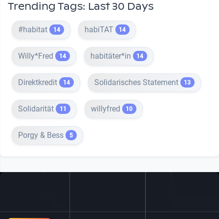
Trending Tags: Last 30 Days
#habitat
habiTAT
14
14
Willy*Fred
habitäter*in
14
14
Direktkredit
Solidarisches Statement
14
13
Solidarität
willyfred
11
10
Porgy & Bess
5