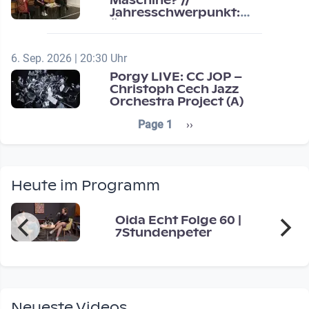
Maschine? //
Jahresschwerpunkt:
Übergänge / Transitions
6. Sep. 2026 | 20:30 Uhr
Porgy LIVE: CC JOP –
Christoph Cech Jazz
Orchestra Project (A)
Seitennummerierung
Next page
Page 1
››
Heute im Programm
Oida Echt Folge 60 |
7Stundenpeter
Neueste Videos