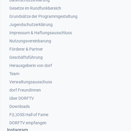
Datenschutzerklärung
Gesetze im Rundfunkbereich
Grundsätze der Programmgestaltung
Jugendschutzerklärung
Impressum & Haftungsausschluss
Nutzungsvereinbarung
Footer 2
Förderer & Partner
Geschäftsführung
Herausgeberin von dorf
Team
Verwaltungsausschuss
dorf FreundInnen
Footer 3
über DORFTV
Downloads
F(L)OSS Hall of Fame
Footer 4
DORFTV empfangen
Instagram