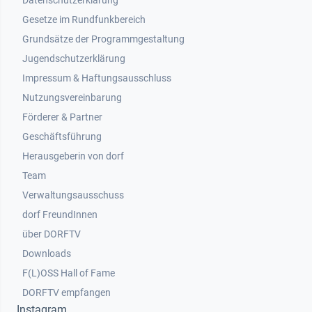
Datenschutzerklärung
Gesetze im Rundfunkbereich
Grundsätze der Programmgestaltung
Jugendschutzerklärung
Impressum & Haftungsausschluss
Nutzungsvereinbarung
Footer 2
Förderer & Partner
Geschäftsführung
Herausgeberin von dorf
Team
Verwaltungsausschuss
dorf FreundInnen
Footer 3
über DORFTV
Downloads
F(L)OSS Hall of Fame
Footer 4
DORFTV empfangen
Instagram