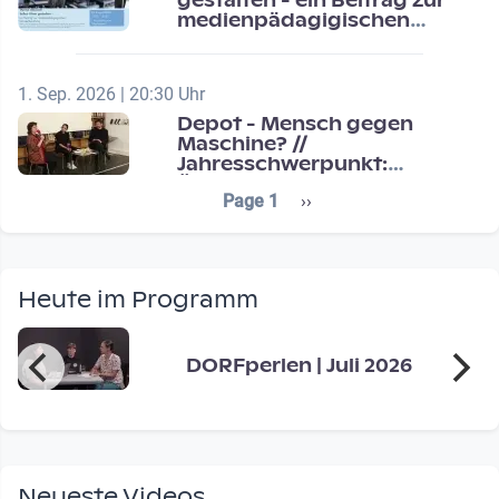
gestalten - ein Beitrag zur
medienpädagigischen
Schulentwicklung
1. Sep. 2026 | 20:30 Uhr
Depot - Mensch gegen
Maschine? //
Jahresschwerpunkt:
Übergänge / Transitions
Seitennummerierung
Next page
Page 1
››
Heute im Programm
DORFperlen | Juli 2026
Neueste Videos