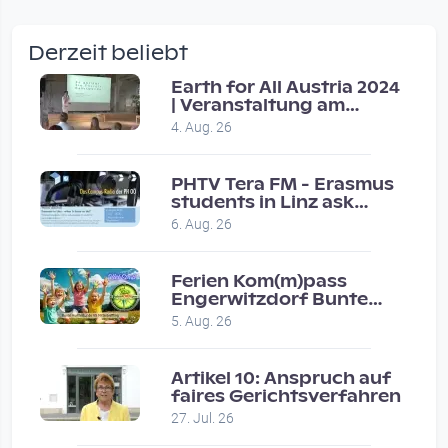
wow amazing, superior!!!!
by Verena Treul
Derzeit beliebt
Vor 2 weeks 2 days
Earth for All Austria 2024
| Veranstaltung am
Coole Sendung, tolle…
8.7.2024
4. Aug. 26
by ulrich
Vor 1 month 1 week
PHTV Tera FM - Erasmus
students in Linz ask
people on road for
Eure Show war super :-)…
6. Aug. 26
recommendations
by miklas_wauzler
Vor 1 month 2 weeks
Ferien Kom(m)pass
Engerwitzdorf Bunte
Hundestunde
5. Aug. 26
Artikel 10: Anspruch auf
faires Gerichtsverfahren
27. Jul. 26