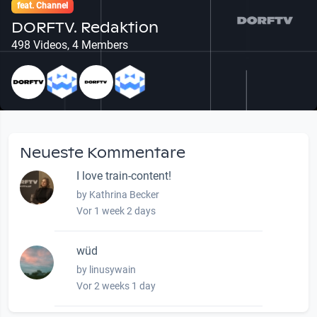
feat. Channel
DORFTV. Redaktion
498 Videos, 4 Members
Neueste Kommentare
I love train-content!
by Kathrina Becker
Vor 1 week 2 days
wüd
by linusywain
Vor 2 weeks 1 day