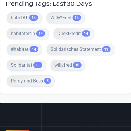
Trending Tags: Last 30 Days
habiTAT
Willy*Fred
14
14
habitäter*in
Direktkredit
14
14
#habitat
Solidarisches Statement
14
13
Solidarität
willyfred
11
10
Porgy and Bess
5