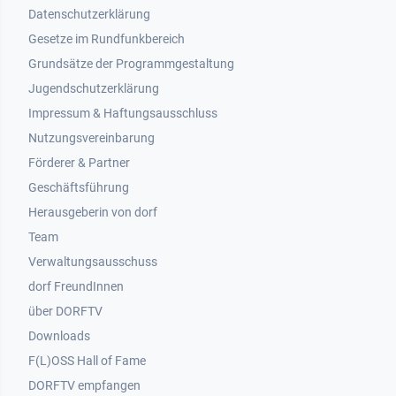
Datenschutzerklärung
Gesetze im Rundfunkbereich
Grundsätze der Programmgestaltung
Jugendschutzerklärung
Impressum & Haftungsausschluss
Nutzungsvereinbarung
Footer 2
Förderer & Partner
Geschäftsführung
Herausgeberin von dorf
Team
Verwaltungsausschuss
dorf FreundInnen
Footer 3
über DORFTV
Downloads
F(L)OSS Hall of Fame
Footer 4
DORFTV empfangen