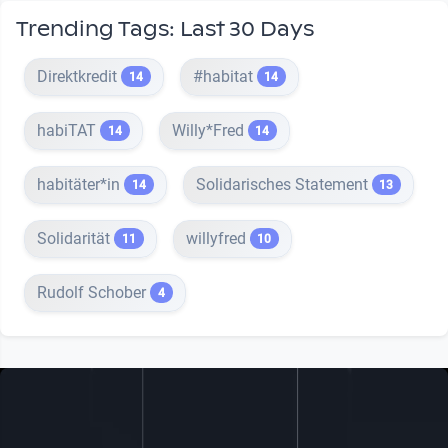
Trending Tags: Last 30 Days
Direktkredit
#habitat
14
14
habiTAT
Willy*Fred
14
14
habitäter*in
Solidarisches Statement
14
13
Solidarität
willyfred
11
10
Rudolf Schober
4