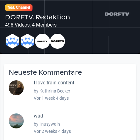
feat. Channel
DORFTV. Redaktion
498 Videos, 4 Members
Neueste Kommentare
I love train-content!
by Kathrina Becker
Vor 1 week 4 days
wüd
by linusywain
Vor 2 weeks 4 days