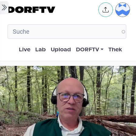
Skip to main content
User 
Hauptnavigation
Live
Lab
Upload
DORFTV
Thek