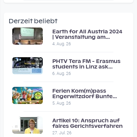
wow amazing, superior!!!!
by Verena Treul
Derzeit beliebt
Vor 2 weeks 4 days
Earth for All Austria 2024
| Veranstaltung am
Coole Sendung, tolle…
8.7.2024
4. Aug. 26
by ulrich
Vor 1 month 2 weeks
PHTV Tera FM - Erasmus
students in Linz ask
people on road for
Eure Show war super :-)…
6. Aug. 26
recommendations
by miklas_wauzler
Vor 1 month 2 weeks
Ferien Kom(m)pass
Engerwitzdorf Bunte
Hundestunde
5. Aug. 26
Artikel 10: Anspruch auf
faires Gerichtsverfahren
27. Jul. 26