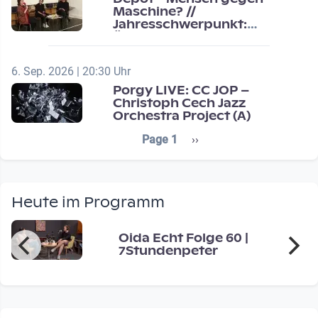
Maschine? //
Jahresschwerpunkt:
Übergänge / Transitions
6. Sep. 2026 | 20:30 Uhr
Porgy LIVE: CC JOP –
Christoph Cech Jazz
Orchestra Project (A)
Seitennummerierung
Next page
Page 1
››
Heute im Programm
Oida Echt Folge 60 |
7Stundenpeter