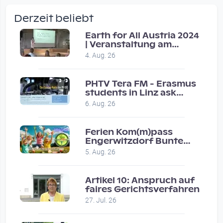
by Verena Treul
Derzeit beliebt
Vor 2 weeks 3 days
Earth for All Austria 2024
| Veranstaltung am
Coole Sendung, tolle…
8.7.2024
4. Aug. 26
by ulrich
Vor 1 month 2 weeks
PHTV Tera FM - Erasmus
students in Linz ask
people on road for
Eure Show war super :-)…
6. Aug. 26
recommendations
by miklas_wauzler
Vor 1 month 2 weeks
Ferien Kom(m)pass
Engerwitzdorf Bunte
Hundestunde
5. Aug. 26
Artikel 10: Anspruch auf
faires Gerichtsverfahren
27. Jul. 26