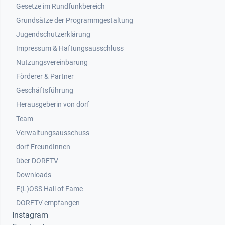
Gesetze im Rundfunkbereich
Grundsätze der Programmgestaltung
Jugendschutzerklärung
Impressum & Haftungsausschluss
Nutzungsvereinbarung
Footer 2
Förderer & Partner
Geschäftsführung
Herausgeberin von dorf
Team
Verwaltungsausschuss
dorf FreundInnen
Footer 3
über DORFTV
Downloads
F(L)OSS Hall of Fame
Footer 4
DORFTV empfangen
Instagram