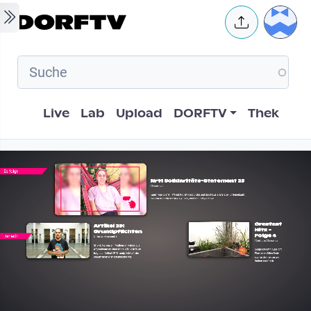
Skip to main content
User 
Hauptnavigation
Live
Lab
Upload
DORFTV
Thek