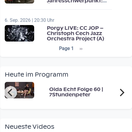
Jahresschwerpunkt:
Übergänge / Transitions
6. Sep. 2026 | 20:30 Uhr
Porgy LIVE: CC JOP –
Christoph Cech Jazz
Orchestra Project (A)
Seitennummerierung
Next page
Page 1
››
Heute im Programm
Oida Echt Folge 60 |
7Stundenpeter
Neueste Videos