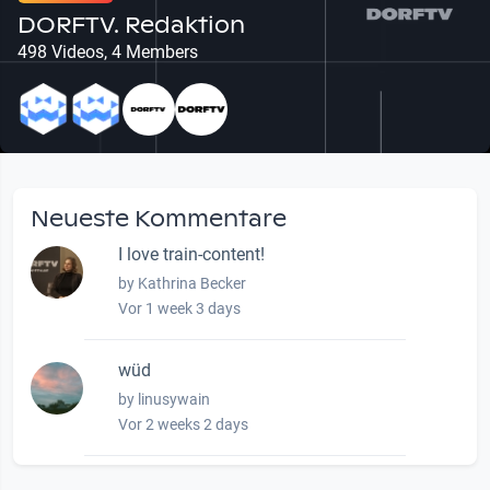
DORFTV. Redaktion
498 Videos, 4 Members
Neueste Kommentare
I love train-content!
by Kathrina Becker
Vor 1 week 3 days
wüd
by linusywain
Vor 2 weeks 2 days
wow amazing, superior!!!!