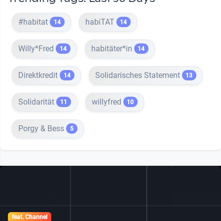
#habitat
habiTAT
14
14
Willy*Fred
habitäter*in
14
14
Direktkredit
Solidarisches Statement
14
13
Solidarität
willyfred
11
10
Porgy & Bess
5
feat. Channel