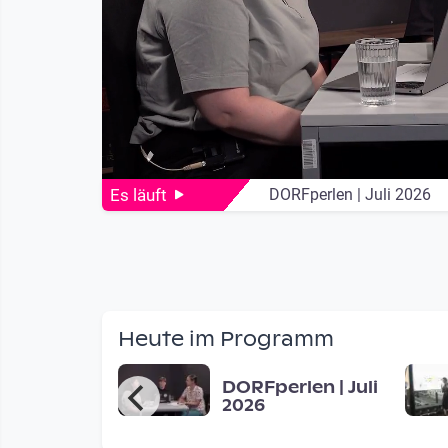
Es läuft
DORFperlen | Juli 2026
Live Streaming
Heute im Programm
era FM -
DORFperlen | Juli
s students
2026
 ask people
d for