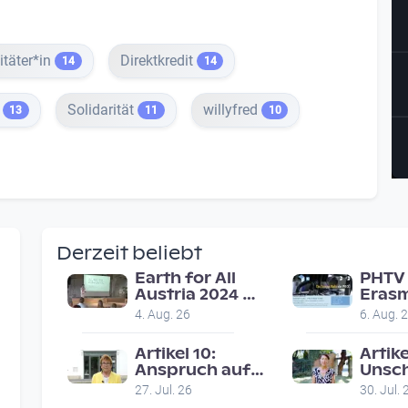
itäter*in
Direktkredit
14
14
t
Solidarität
willyfred
13
11
10
Derzeit beliebt
Earth for All
PHTV 
Austria 2024 |
Erasm
Veranstaltung
in Li
4. Aug. 26
6. Aug. 
am 8.7.2024
on ro
reco
Artikel 10:
Artike
Anspruch auf
Unsc
faires
27. Jul. 26
30. Jul. 
Gerichtsverfahren