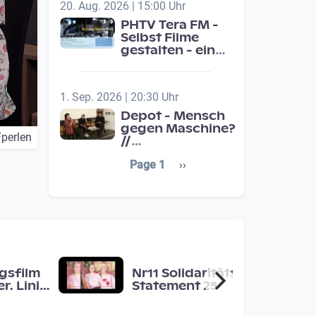
20. Aug. 2026 | 15:00 Uhr
PHTV Tera FM -
Selbst Filme
gestalten - ein
Beitrag zur
medienpädagigischen
Schulentwicklung
1. Sep. 2026 | 20:30 Uhr
Depot - Mensch
gegen Maschine?
perlen
//
Jahresschwerpunkt:
Seitennummerierung
Next page
Page 1
››
Übergänge /
Transitions
gsfilm
Nr11 Solidaritäts-
r. Linie
Statement 25
 Raum