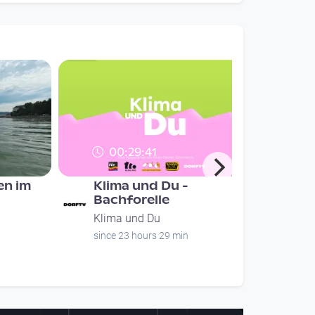
00:29:41
n im
Klima und Du -
Bachforelle
Klima und Du
since 23 hours 29 min