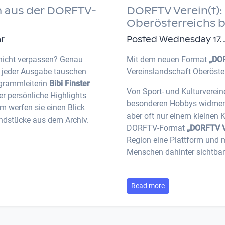
 aus der DORFTV-
DORFTV Verein(t): 
Oberösterreichs 
hr
Posted Wednesday 17. Ju
nicht verpassen? Genau
Mit dem neuen Format
„DOR
n jeder Ausgabe tauschen
Vereinslandschaft Oberöste
ogrammleiterin
Bibi Finster
Von Sport- und Kulturverein
r persönliche Highlights
besonderen Hobbys widmen: V
 werfen sie einen Blick
aber oft nur einem kleinen 
ndstücke aus dem Archiv.
DORFTV-Format
„DORFTV V
Region eine Plattform und 
Menschen dahinter sichtbar
Read more