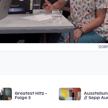
DORF
Greatest Hitz -
Ausstellun
Folge 3
// Sepp Aue
· Fläche ·