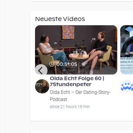
mendations
Neueste Videos
00:51:05
 Austria
Oida Echt Folge 60 |
staltung am
7Stundenpeter
Oida Echt – Der Dating-Story-
ture
Podcast
since 21 hours 19 min