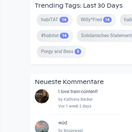
Trending Tags: Last 30 Days
habiTAT
Willy*Fred
hab
14
14
#habitat
Solidarisches Statemen
14
Porgy and Bess
5
Neueste Kommentare
I love train-content!
by Kathrina Becker
Vor 1 week 2 days
wüd
by linusywain