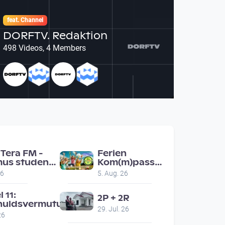
feat. Channel
DORFTV. Redaktion
498 Videos, 4 Members
Tera FM -
Ferien
us students
Kom(m)pass
nz ask people
Engerwitzdorf
26
5. Aug. 26
ad for
Bunte
mmendations
Hundestunde
l 11:
2P + 2R
huldsvermutung
29. Jul. 26
26