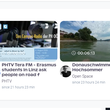
01:00:00
00:06:13
PHTV Tera FM - Erasmus
Donauschwimme
students in Linz ask
Hochsommer
people on road f
Open Space
PHTV
since 23 hours 24 min
since 21 hours 23 min