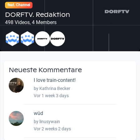
feat. Channel
DORFTV. Redaktion
498 Videos, 4 Members
Neueste Kommentare
I love train-content!
by Kathrina Becker
Vor 1 week 3 days
wüd
by linusywain
Vor 2 weeks 2 days