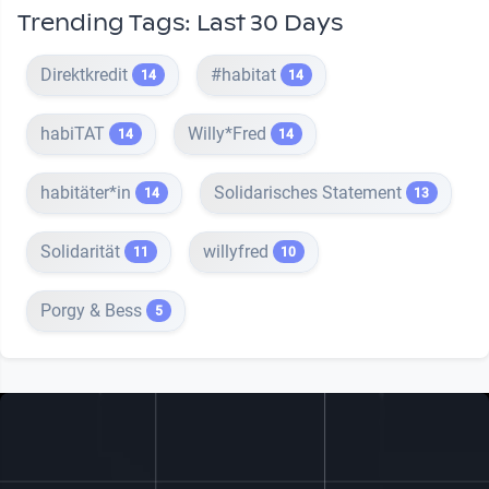
Trending Tags: Last 30 Days
Direktkredit
#habitat
14
14
habiTAT
Willy*Fred
14
14
habitäter*in
Solidarisches Statement
14
13
Solidarität
willyfred
11
10
Porgy & Bess
5