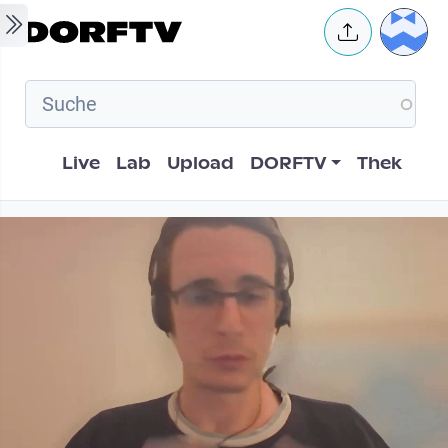
Skip to main content
User 
Hauptnavigation
Live
Lab
Upload
DORFTV
Thek