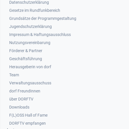
Datenschutzerklärung
Gesetze im Rundfunkbereich
Grundsätze der Programmgestaltung
Jugendschutzerklärung
Impressum & Haftungsausschluss
Nutzungsvereinbarung
Footer 2
Förderer & Partner
Geschäftsführung
Herausgeberin von dorf
Team
Verwaltungsausschuss
dorf FreundInnen
Footer 3
über DORFTV
Downloads
F(L)OSS Hall of Fame
Footer 4
DORFTV empfangen