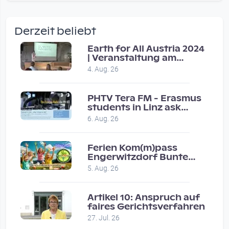
wow amazing, superior!!!!
by Verena Treul
Derzeit beliebt
Vor 2 weeks 3 days
Earth for All Austria 2024
| Veranstaltung am
Coole Sendung, tolle…
8.7.2024
4. Aug. 26
by ulrich
Vor 1 month 2 weeks
PHTV Tera FM - Erasmus
students in Linz ask
people on road for
Eure Show war super :-)…
6. Aug. 26
recommendations
by miklas_wauzler
Vor 1 month 2 weeks
Ferien Kom(m)pass
Engerwitzdorf Bunte
Hundestunde
5. Aug. 26
Artikel 10: Anspruch auf
faires Gerichtsverfahren
27. Jul. 26