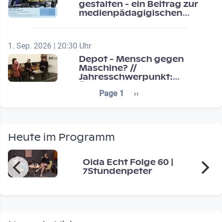
gestalten - ein Beitrag zur
medienpädagigischen
Schulentwicklung
1. Sep. 2026 | 20:30 Uhr
Depot - Mensch gegen
Maschine? //
Jahresschwerpunkt:
Übergänge / Transitions
Seitennummerierung
Next page
Page 1
››
Heute im Programm
Oida Echt Folge 60 |
7Stundenpeter