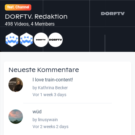
feat. Channel
DORFTV. Redaktion
498 Videos, 4 Members
Neueste Kommentare
I love train-content!
by Kathrina Becker
Vor 1 week 3 days
wüd
by linusywain
Vor 2 weeks 2 days