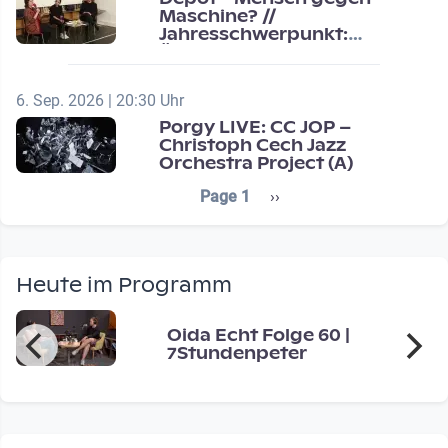
Maschine? //
Jahresschwerpunkt:
Übergänge / Transitions
6. Sep. 2026 | 20:30 Uhr
Porgy LIVE: CC JOP –
Christoph Cech Jazz
Orchestra Project (A)
Seitennummerierung
Next page
Page 1
››
Heute im Programm
Oida Echt Folge 60 |
7Stundenpeter