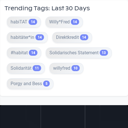
Trending Tags: Last 30 Days
habiTAT
Willy*Fred
14
14
habitäter*in
Direktkredit
14
14
#habitat
Solidarisches Statement
14
13
Solidarität
willyfred
11
10
Porgy and Bess
5