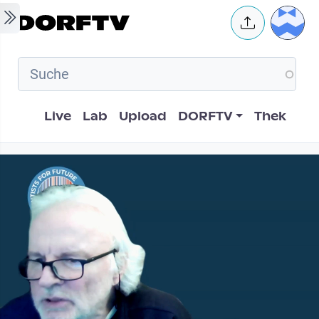
Skip to main content
User 
Hauptnavigation
Live
Lab
Upload
DORFTV
Thek