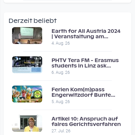
wow amazing, superior!!!!
by Verena Treul
Derzeit beliebt
Vor 2 weeks 3 days
Earth for All Austria 2024
| Veranstaltung am
Coole Sendung, tolle…
8.7.2024
4. Aug. 26
by ulrich
Vor 1 month 2 weeks
PHTV Tera FM - Erasmus
students in Linz ask
people on road for
Eure Show war super :-)…
6. Aug. 26
recommendations
by miklas_wauzler
Vor 1 month 2 weeks
Ferien Kom(m)pass
Engerwitzdorf Bunte
Hundestunde
5. Aug. 26
Artikel 10: Anspruch auf
faires Gerichtsverfahren
27. Jul. 26