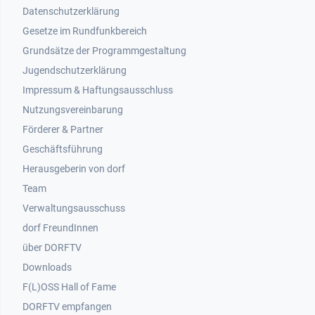
Datenschutzerklärung
Gesetze im Rundfunkbereich
Grundsätze der Programmgestaltung
Jugendschutzerklärung
Impressum & Haftungsausschluss
Nutzungsvereinbarung
Footer 2
Förderer & Partner
Geschäftsführung
Herausgeberin von dorf
Team
Verwaltungsausschuss
dorf FreundInnen
Footer 3
über DORFTV
Downloads
F(L)OSS Hall of Fame
Footer 4
DORFTV empfangen