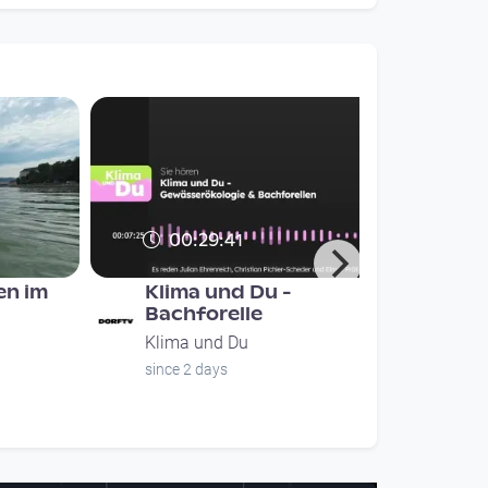
00:29:41
n im
Klima und Du -
Bachforelle
Klima und Du
since 2 days