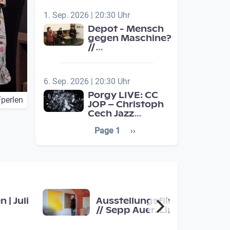
Schulentwicklung
1. Sep. 2026 | 20:30 Uhr
Depot - Mensch
gegen Maschine?
//
Jahresschwerpunkt:
Übergänge /
Transitions
6. Sep. 2026 | 20:30 Uhr
Porgy LIVE: CC
perlen
JOP – Christoph
Cech Jazz
Orchestra
Seitennummerierung
Next page
Page 1
››
Project (A)
 | Juli
Ausstellungsfilm
// Sepp Auer. Linie
· Fläche · Raum