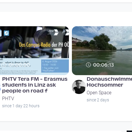
01:00:00
00:06:13
PHTV Tera FM - Erasmus
Donauschwimme
students in Linz ask
Hochsommer
people on road f
Open Space
PHTV
since 2 days
since 1 day 22 hours