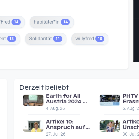
*Fred
habitäter*in
14
14
ent
Solidarität
willyfred
13
11
10
Derzeit beliebt
Earth for All
PHTV 
Austria 2024 |
Erasm
Veranstaltung
in Li
4. Aug. 26
6. Aug. 
am 8.7.2024
on ro
reco
Artikel 10:
Artike
Anspruch auf
Unsc
faires
27. Jul. 26
30. Jul. 
Gerichtsverfahren