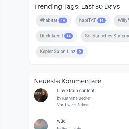
Trending Tags: Last 30 Days
#habitat
habiTAT
Willy
14
14
Direktkredit
Solidarisches Statem
14
Kepler Salon Linz
5
Neueste Kommentare
I love train-content!
by Kathrina Becker
Vor 1 week 3 days
wüd
by linusywain