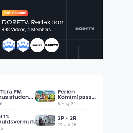
feat. Channel
DORFTV. Redaktion
498 Videos, 4 Members
Tera FM -
Ferien
us students
Kom(m)pass
nz ask people
Engerwitzdorf
26
5. Aug. 26
ad for
Bunte
mmendations
Hundestunde
l 11:
2P + 2R
huldsvermutung
29. Jul. 26
26