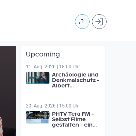
User accoun
Upcoming
11. Aug. 2026 | 18:00 Uhr
Archäologie und
Denkmalschutz -
Albert
Neugebauer /
Studio Wels
20. Aug. 2026 | 15:00 Uhr
PHTV Tera FM -
Selbst Filme
gestalten - ein
Beitrag zur
medienpädagigischen