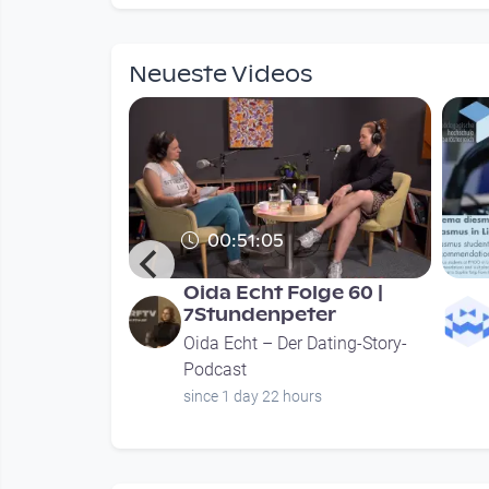
mendations
Neueste Videos
00:51:05
 Austria
Oida Echt Folge 60 |
staltung am
7Stundenpeter
Oida Echt – Der Dating-Story-
ture
Podcast
r
since 1 day 22 hours