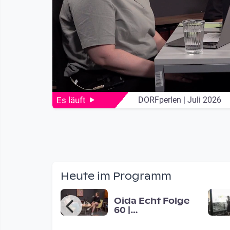
Es läuft
DORFperlen | Juli 2026
Heute im Programm
era FM -
Oida Echt Folge
s students
60 |
 ask people
7Stundenpeter
d for