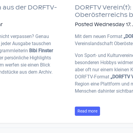
 aus der DORFTV-
DORFTV Verein(t): 
Oberösterreichs 
hr
Posted Wednesday 17. Ju
nicht verpassen? Genau
Mit dem neuen Format
„DOR
n jeder Ausgabe tauschen
Vereinslandschaft Oberöste
ogrammleiterin
Bibi Finster
Von Sport- und Kulturverein
r persönliche Highlights
besonderen Hobbys widmen: V
 werfen sie einen Blick
aber oft nur einem kleinen 
ndstücke aus dem Archiv.
DORFTV-Format
„DORFTV V
Region eine Plattform und 
Menschen dahinter sichtbar
Read more