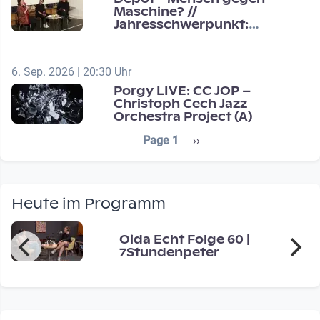
Maschine? //
Jahresschwerpunkt:
Übergänge / Transitions
6. Sep. 2026 | 20:30 Uhr
Porgy LIVE: CC JOP –
Christoph Cech Jazz
Orchestra Project (A)
Seitennummerierung
Next page
Page 1
››
Heute im Programm
Oida Echt Folge 60 |
7Stundenpeter