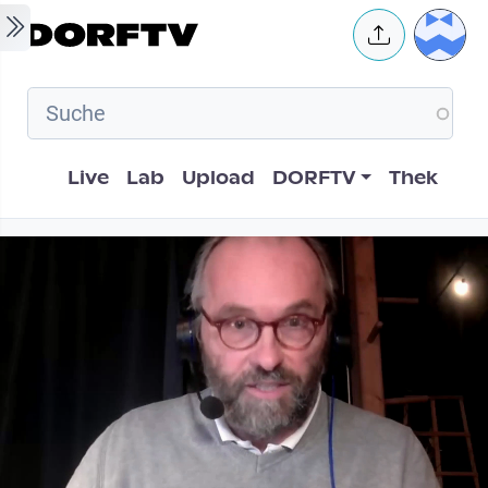
Skip to main content
User 
Hauptnavigation
Live
Lab
Upload
DORFTV
Thek