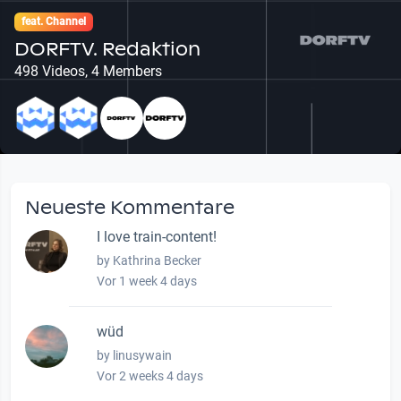
feat. Channel
DORFTV. Redaktion
498 Videos, 4 Members
Neueste Kommentare
I love train-content!
by Kathrina Becker
Vor 1 week 4 days
wüd
by linusywain
Vor 2 weeks 4 days