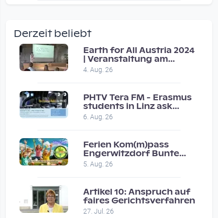
wow amazing, superior!!!!
by Verena Treul
Derzeit beliebt
Vor 2 weeks 4 days
Earth for All Austria 2024
| Veranstaltung am
Coole Sendung, tolle…
8.7.2024
4. Aug. 26
by ulrich
Vor 1 month 2 weeks
PHTV Tera FM - Erasmus
students in Linz ask
people on road for
Eure Show war super :-)…
6. Aug. 26
recommendations
by miklas_wauzler
Vor 1 month 2 weeks
Ferien Kom(m)pass
Engerwitzdorf Bunte
Hundestunde
5. Aug. 26
Artikel 10: Anspruch auf
faires Gerichtsverfahren
27. Jul. 26