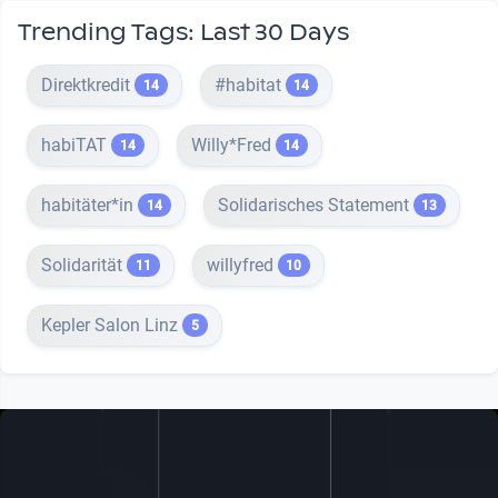
Trending Tags: Last 30 Days
Direktkredit
#habitat
14
14
habiTAT
Willy*Fred
14
14
habitäter*in
Solidarisches Statement
14
13
Solidarität
willyfred
11
10
Kepler Salon Linz
5