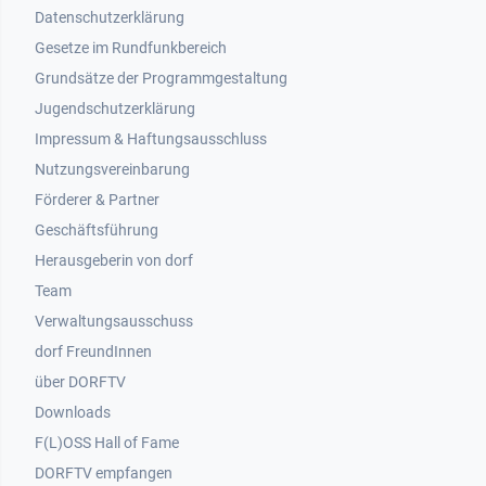
Datenschutzerklärung
Gesetze im Rundfunkbereich
Grundsätze der Programmgestaltung
Jugendschutzerklärung
Impressum & Haftungsausschluss
Nutzungsvereinbarung
Footer 2
Förderer & Partner
Geschäftsführung
Herausgeberin von dorf
Team
Verwaltungsausschuss
dorf FreundInnen
Footer 3
über DORFTV
Downloads
F(L)OSS Hall of Fame
Footer 4
DORFTV empfangen