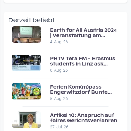
wow amazing, superior!!!!
by Verena Treul
Derzeit beliebt
Vor 2 weeks 4 days
Earth for All Austria 2024
| Veranstaltung am
Coole Sendung, tolle…
8.7.2024
4. Aug. 26
by ulrich
Vor 1 month 2 weeks
PHTV Tera FM - Erasmus
students in Linz ask
people on road for
Eure Show war super :-)…
6. Aug. 26
recommendations
by miklas_wauzler
Vor 1 month 2 weeks
Ferien Kom(m)pass
Engerwitzdorf Bunte
Hundestunde
5. Aug. 26
Artikel 10: Anspruch auf
faires Gerichtsverfahren
27. Jul. 26