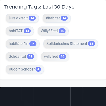
Trending Tags: Last 30 Days
Direktkredit
#habitat
14
14
habiTAT
Willy*Fred
14
14
habitäter*in
Solidarisches Statement
14
13
Solidarität
willyfred
11
10
Rudolf Schober
4