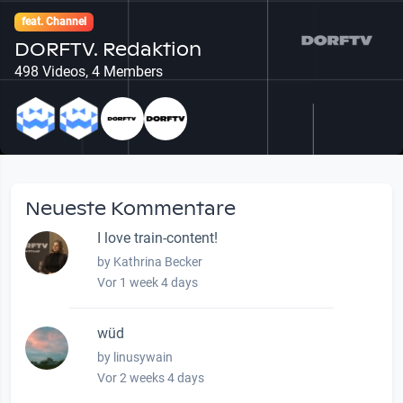
feat. Channel
DORFTV. Redaktion
498 Videos, 4 Members
Neueste Kommentare
I love train-content!
by Kathrina Becker
Vor 1 week 4 days
wüd
by linusywain
Vor 2 weeks 4 days