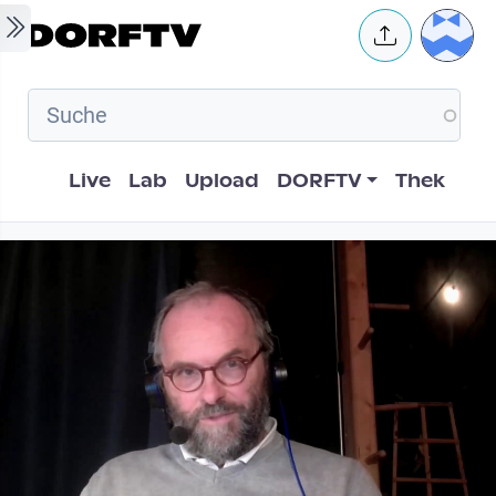
Skip to main content
User 
Hauptnavigation
Live
Lab
Upload
DORFTV
Thek