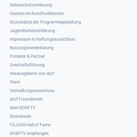
Datenschutzerklärung
Gesetze im Rundfunkbereich
Grundsätze der Programmgestaltung
Jugendschutzerklärung
Impressum & Haftungsausschluss
Nutzungsvereinbarung
Footer 2
Förderer & Partner
Geschäftsführung
Herausgeberin von dorf
Team
Verwaltungsausschuss
dorf FreundInnen
Footer 3
über DORFTV
Downloads
F(L)OSS Hall of Fame
Footer 4
DORFTV empfangen