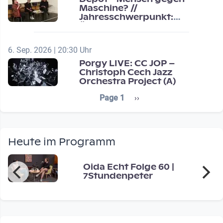
Maschine? //
Jahresschwerpunkt:
Übergänge / Transitions
6. Sep. 2026 | 20:30 Uhr
Porgy LIVE: CC JOP –
Christoph Cech Jazz
Orchestra Project (A)
Seitennummerierung
Next page
Page 1
››
Heute im Programm
Oida Echt Folge 60 |
7Stundenpeter