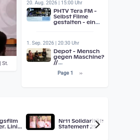
20. Aug. 2026 | 15:00 Uhr
PHTV Tera FM -
Selbst Filme
gestalten - ein
Beitrag zur
medienpädagigischen
Schulentwicklung
1. Sep. 2026 | 20:30 Uhr
Depot - Mensch
gegen Maschine?
//
 St.
Jahresschwerpunkt:
Seitennummerierung
Next page
Page 1
››
Übergänge /
Transitions
gsfilm
Nr11 Solidaritäts-
r. Linie
Statement 25
 Raum