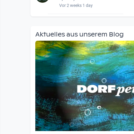
Vor 2 weeks 1 day
wow amazing, superior!!!!
by Verena Treul
Aktuelles aus unserem Blog
Vor 2 weeks 2 days
Coole Sendung, tolle…
by ulrich
Vor 1 month 1 week
Eure Show war super :-)…
by miklas_wauzler
Vor 1 month 2 weeks