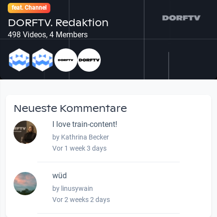
feat. Channel
DORFTV. Redaktion
498 Videos, 4 Members
Neueste Kommentare
I love train-content!
by Kathrina Becker
Vor 1 week 3 days
wüd
by linusywain
Vor 2 weeks 2 days