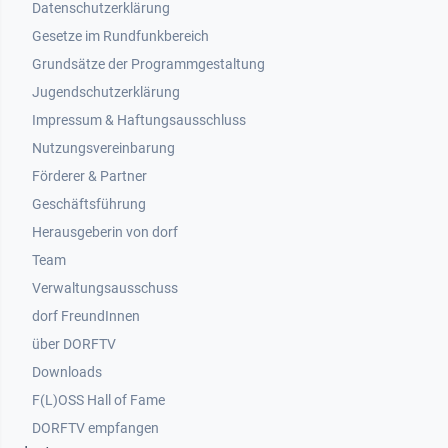
Datenschutzerklärung
Gesetze im Rundfunkbereich
Grundsätze der Programmgestaltung
Jugendschutzerklärung
Impressum & Haftungsausschluss
Nutzungsvereinbarung
Footer 2
Förderer & Partner
Geschäftsführung
Herausgeberin von dorf
Team
Verwaltungsausschuss
dorf FreundInnen
Footer 3
über DORFTV
Downloads
F(L)OSS Hall of Fame
Footer 4
DORFTV empfangen