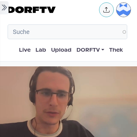
Skip to main content
User 
Hauptnavigation
Live
Lab
Upload
DORFTV
Thek