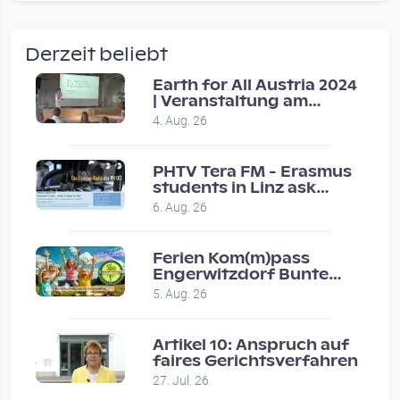
wow amazing, superior!!!!
by Verena Treul
Derzeit beliebt
Vor 2 weeks 3 days
Earth for All Austria 2024
| Veranstaltung am
Coole Sendung, tolle…
8.7.2024
4. Aug. 26
by ulrich
Vor 1 month 2 weeks
PHTV Tera FM - Erasmus
students in Linz ask
people on road for
Eure Show war super :-)…
6. Aug. 26
recommendations
by miklas_wauzler
Vor 1 month 2 weeks
Ferien Kom(m)pass
Engerwitzdorf Bunte
Hundestunde
5. Aug. 26
Artikel 10: Anspruch auf
faires Gerichtsverfahren
27. Jul. 26