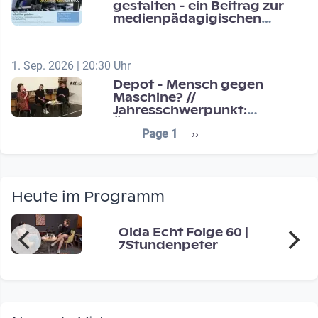
gestalten - ein Beitrag zur
medienpädagigischen
Schulentwicklung
1. Sep. 2026 | 20:30 Uhr
Depot - Mensch gegen
Maschine? //
Jahresschwerpunkt:
Übergänge / Transitions
Seitennummerierung
Next page
Page 1
››
Heute im Programm
Oida Echt Folge 60 |
7Stundenpeter