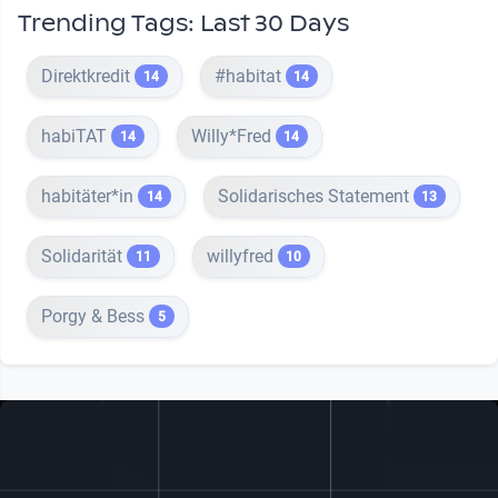
Trending Tags: Last 30 Days
Direktkredit
#habitat
14
14
habiTAT
Willy*Fred
14
14
habitäter*in
Solidarisches Statement
14
13
Solidarität
willyfred
11
10
Porgy & Bess
5