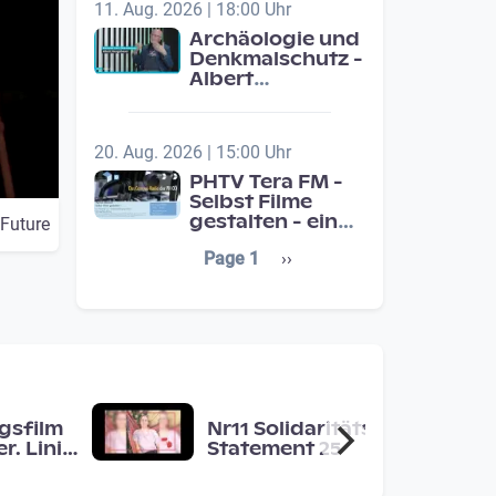
11. Aug. 2026 | 18:00 Uhr
Archäologie und
Denkmalschutz -
Albert
Neugebauer /
Studio Wels
20. Aug. 2026 | 15:00 Uhr
PHTV Tera FM -
Selbst Filme
gestalten - ein
 Future
Beitrag zur
Seitennummerierung
Next page
Page 1
››
medienpädagigischen
Schulentwicklung
gsfilm
Nr11 Solidaritäts-
r. Linie
Statement 25
 Raum