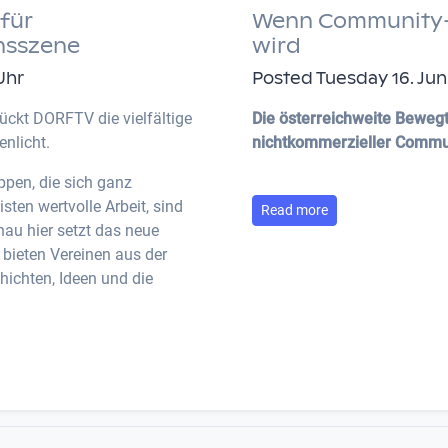
für
Wenn Community-TV
nsszene
wird
Uhr
Posted Tuesday 16. Jun.
ückt DORFTV die vielfältige
Die österreichweite Bewegt
nlicht.
nichtkommerzieller Commu
ppen, die sich ganz
ten wertvolle Arbeit, sind
Read more
nau hier setzt das neue
 bieten Vereinen aus der
ichten, Ideen und die