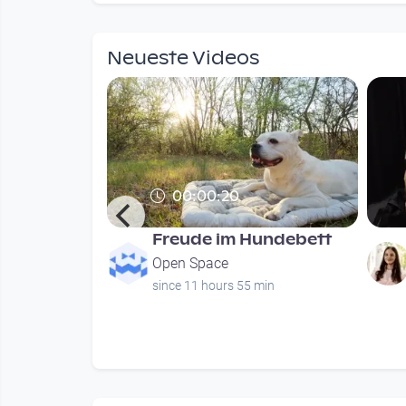
Neueste Videos
00:00:20
 Juli 2026
Freude im Hundebett
Open Space
urs
since 11 hours 55 min