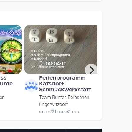
00:04:10
ass
Ferienprogramm
Bunte
Katsdorf
Schmuckwerkstatt
en
Team Buntes Fernsehen
Engerwitzdorf
since 22 hours 31 min