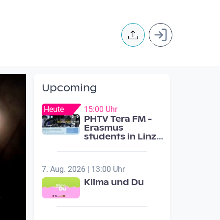
User accoun
Upcoming
Heute
15:00 Uhr
PHTV Tera FM -
Erasmus
students in Linz
ask people on
road for
recommendations
7. Aug. 2026 | 13:00 Uhr
Klima und Du