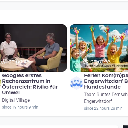
00:00:46
00:07:33
Googles erstes
Ferien Kom(m)p
Rechenzentrum in
Engerwitzdorf 
Österreich: Risiko für
Hundestunde
Umwel
Team Buntes Fernseh
Digital Village
Engerwitzdorf
since 19 hours 9 min
since 22 hours 28 min