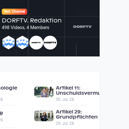
feat. Channel
DORFTV. Redaktion
498 Videos, 4 Members
ologie
Artikel 11:
Unschuldsvermutung
malschutz
26
30. Jul. 26
ert
ebauer /
Artikel 29:
2R
o Wels
Grundpflichten
26
29. Jul. 26