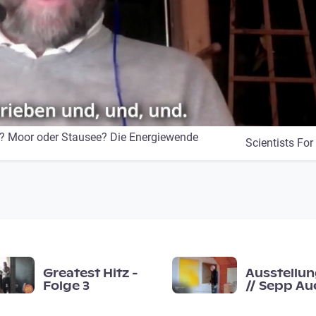
z? Moor oder Stausee? Die Energiewende
Scientists For
Greatest Hitz -
Ausstellun
Folge 3
// Sepp Aue
· Fläche ·