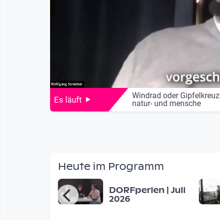
Windrad oder Gipfelkreu
Es läuft
natur- und mensche
Heute im Programm
lidaritäts-
DORFperlen | Juli
ent 25
2026