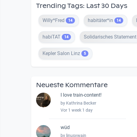
Trending Tags: Last 30 Days
Willy*Fred
habitäter*in
14
14
habiTAT
Solidarisches Statemen
14
Kepler Salon Linz
5
Neueste Kommentare
I love train-content!
by Kathrina Becker
Vor 1 week 1 day
wüd
by linusywain