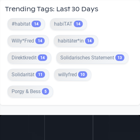
Trending Tags: Last 30 Days
#habitat
habiTAT
14
14
Willy*Fred
habitäter*in
14
14
Direktkredit
Solidarisches Statement
14
13
Solidarität
willyfred
11
10
Porgy & Bess
5