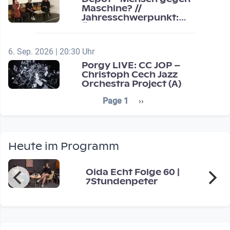
Maschine? //
Jahresschwerpunkt:
Übergänge / Transitions
6. Sep. 2026 | 20:30 Uhr
Porgy LIVE: CC JOP –
Christoph Cech Jazz
Orchestra Project (A)
Seitennummerierung
Next page
Page 1
››
Heute im Programm
Oida Echt Folge 60 |
7Stundenpeter