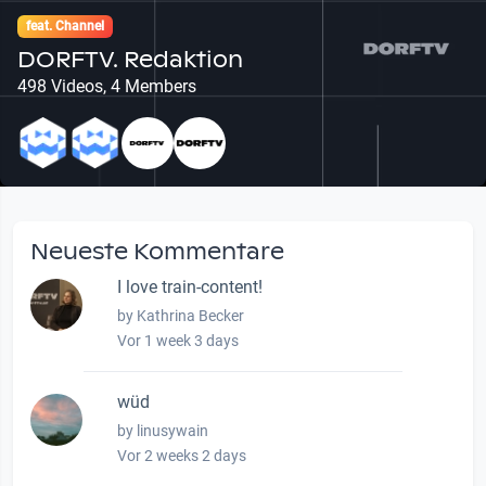
feat. Channel
DORFTV. Redaktion
498 Videos, 4 Members
Neueste Kommentare
I love train-content!
by Kathrina Becker
Vor 1 week 3 days
wüd
by linusywain
Vor 2 weeks 2 days