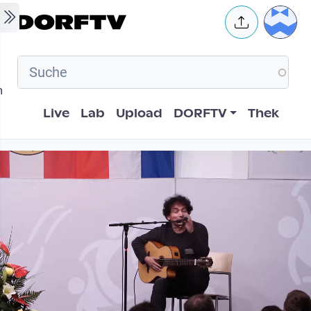
Skip to main content
User 
m
Hauptnavigation
Live
Lab
Upload
DORFTV
Thek