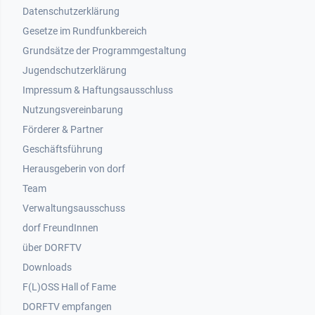
Datenschutzerklärung
Gesetze im Rundfunkbereich
Grundsätze der Programmgestaltung
Jugendschutzerklärung
Impressum & Haftungsausschluss
Nutzungsvereinbarung
Footer 2
Förderer & Partner
Geschäftsführung
Herausgeberin von dorf
Team
Verwaltungsausschuss
dorf FreundInnen
Footer 3
über DORFTV
Downloads
F(L)OSS Hall of Fame
Footer 4
DORFTV empfangen