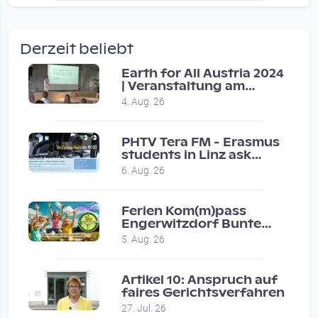
wow amazing, superior!!!!
by Verena Treul
Derzeit beliebt
Vor 2 weeks 3 days
Earth for All Austria 2024
| Veranstaltung am
Coole Sendung, tolle…
8.7.2024
4. Aug. 26
by ulrich
Vor 1 month 2 weeks
PHTV Tera FM - Erasmus
students in Linz ask
people on road for
Eure Show war super :-)…
6. Aug. 26
recommendations
by miklas_wauzler
Vor 1 month 2 weeks
Ferien Kom(m)pass
Engerwitzdorf Bunte
Hundestunde
5. Aug. 26
Artikel 10: Anspruch auf
faires Gerichtsverfahren
27. Jul. 26