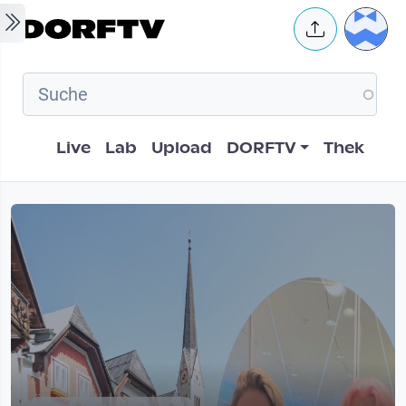
Skip to main content
User 
Hauptnavigation
Live
Lab
Upload
DORFTV
Thek