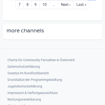
Seite
Seite
Seite
Seite
Next page
Last page
7
8
9
10
…
Next ›
Last »
more channels
Footer 1
Charta für Community Fernsehen in Österreich
Datenschutzerklärung
Gesetze im Rundfunkbereich
Grundsätze der Programmgestaltung
Jugendschutzerklärung
Impressum & Haftungsausschluss
Nutzungsvereinbarung