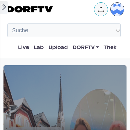
Skip to main content
User 
Hauptnavigation
Live
Lab
Upload
DORFTV
Thek