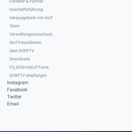
Footer 2
Förderer & Partner
Geschäftsführung
Herausgeberin von dorf
Team
Verwaltungsausschuss
dorf FreundInnen
Footer 3
über DORFTV
Downloads
F(L)OSS Hall of Fame
Footer 4
DORFTV empfangen
Instagram
Facebook
Twitter
Email