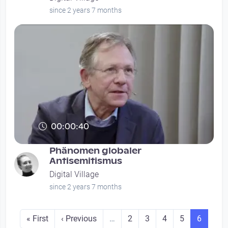
since 2 years 7 months
00:00:40
Phänomen globaler
Antisemitismus
Digital Village
since 2 years 7 months
Seitennummerierung
First page
Previous page
Seite
Seite
Seite
Seite
Seite
« First
‹ Previous
…
2
3
4
5
6