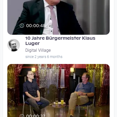
00:00:48
Hier
10 Jahre Bürgermeister Klaus
Luger
Digital Village
since 2 years 6 months
00:00:37