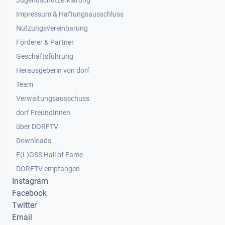
Jugendschutzerklärung
Impressum & Haftungsausschluss
Nutzungsvereinbarung
Footer 2
Förderer & Partner
Geschäftsführung
Herausgeberin von dorf
Team
Verwaltungsausschuss
dorf FreundInnen
Footer 3
über DORFTV
Downloads
F(L)OSS Hall of Fame
Footer 4
DORFTV empfangen
Instagram
Facebook
Twitter
Email