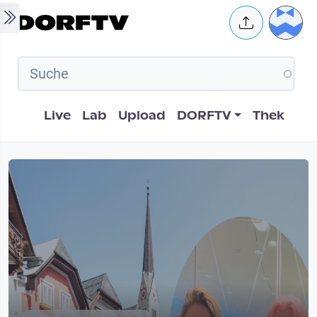
Skip to main content
User 
Hauptnavigation
Live
Lab
Upload
DORFTV
Thek