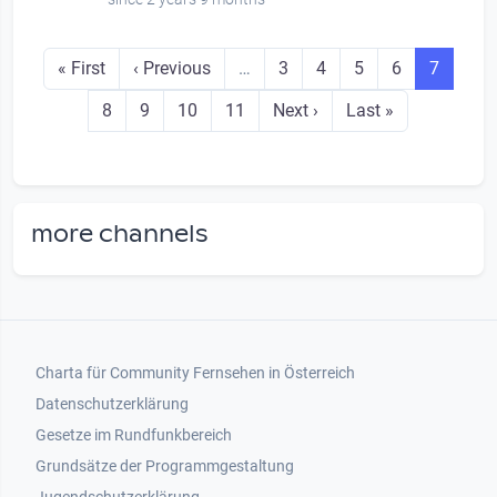
Seitennummerierung
First page
Previous page
Seite
Seite
Seite
Seite
Seite
« First
‹ Previous
…
3
4
5
6
7
Seite
Seite
Seite
Seite
Next page
Last page
8
9
10
11
Next ›
Last »
more channels
Footer 1
Charta für Community Fernsehen in Österreich
Datenschutzerklärung
Gesetze im Rundfunkbereich
Grundsätze der Programmgestaltung