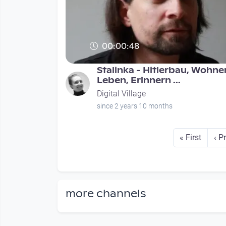
00:00:48
Stalinka - Hitlerbau, Wohne
Leben, Erinnern ...
Digital Village
since 2 years 10 months
Seitennummerierung
First page
Pre
« First
‹ P
more channels