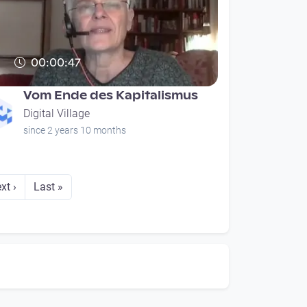
00:00:47
Vom Ende des Kapitalismus
Digital Village
since 2 years 10 months
xt page
Last page
xt ›
Last »