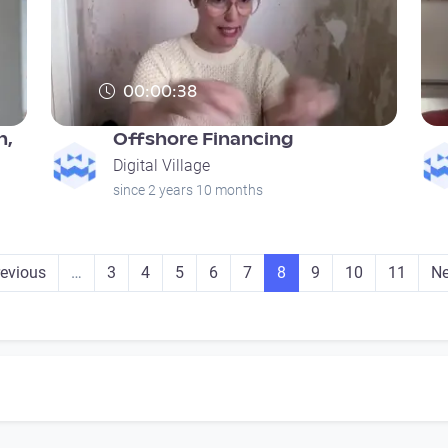
00:00:38
n,
Offshore Financing
Digital Village
since 2 years 10 months
vious page
Seite
Seite
Seite
Seite
Seite
Seite
Seite
Seite
Seite
Ne
revious
…
3
4
5
6
7
8
9
10
11
Ne