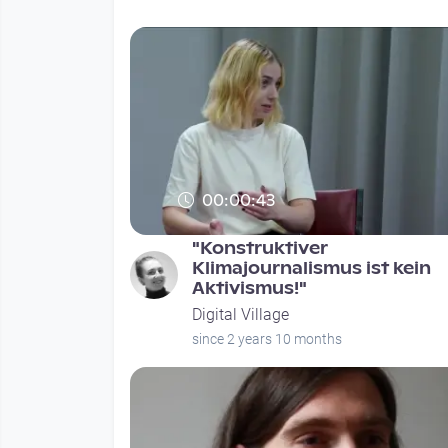
00:00:43
"Konstruktiver
Klimajournalismus ist kein
Aktivismus!"
Digital Village
since 2 years 10 months