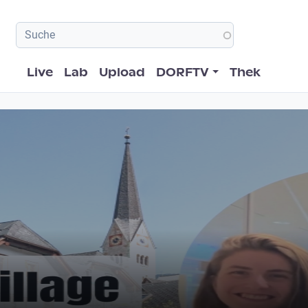
Hauptnavigation
Live
Lab
Upload
DORFTV
Thek