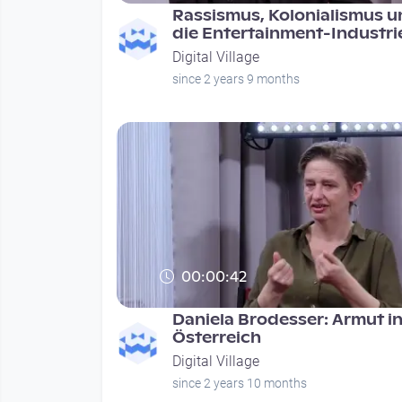
Rassismus, Kolonialismus u
die Entertainment-Industri
Digital Village
since 2 years 9 months
00:00:42
Daniela Brodesser: Armut i
Österreich
Digital Village
since 2 years 10 months