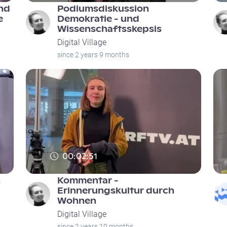
nd
Podiumsdiskussion
e
Demokratie - und
Wissenschaftsskepsis
Digital Village
since 2 years 9 months
00:02:51
n
Kommentar -
Erinnerungskultur durch
Wohnen
Digital Village
since 2 years 10 months