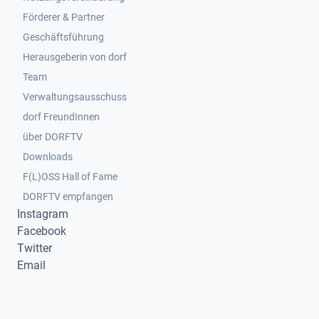
Footer 2
Förderer & Partner
Geschäftsführung
Herausgeberin von dorf
Team
Verwaltungsausschuss
dorf FreundInnen
Footer 3
über DORFTV
Downloads
F(L)OSS Hall of Fame
Footer 4
DORFTV empfangen
Instagram
Facebook
Twitter
Email