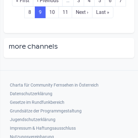
First page
Previous page
Seite
Seite
Seite
Seite
Seite
« First
‹ Previous
…
3
4
5
6
7
Seite
Seite
Seite
Seite
Next page
Last page
8
9
10
11
Next ›
Last »
more channels
Footer 1
Charta für Community Fernsehen in Österreich
Datenschutzerklärung
Gesetze im Rundfunkbereich
Grundsätze der Programmgestaltung
Jugendschutzerklärung
Impressum & Haftungsausschluss
Nutzungsvereinbarung