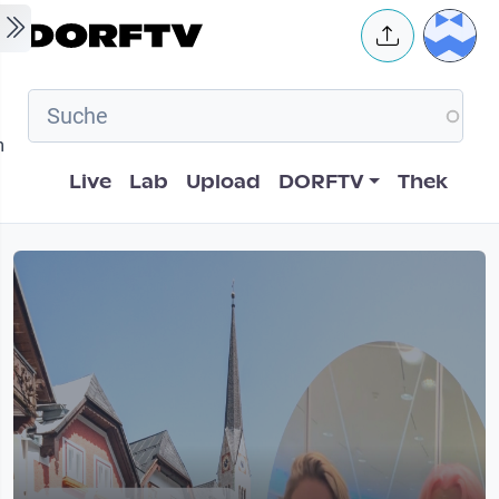
Skip to main content
User 
m
Hauptnavigation
Live
Lab
Upload
DORFTV
Thek