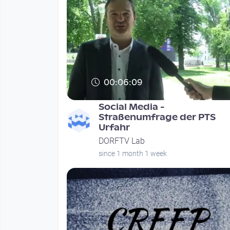
00:06:09
Social Media -
Straßenumfrage der PTS
Urfahr
DORFTV Lab
since 1 month 1 week