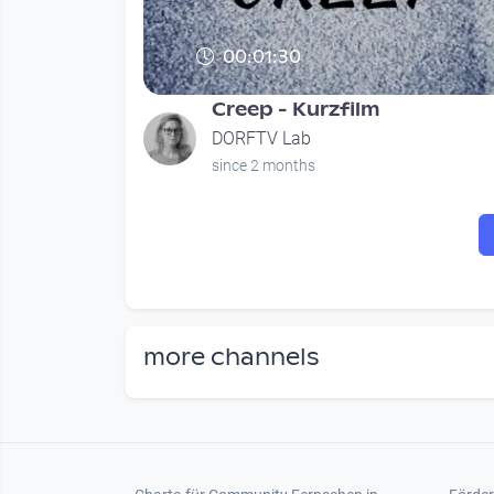
00:01:30
Creep - Kurzfilm
DORFTV Lab
since 2 months
Seitennummerierung
more channels
Footer 1
Foot