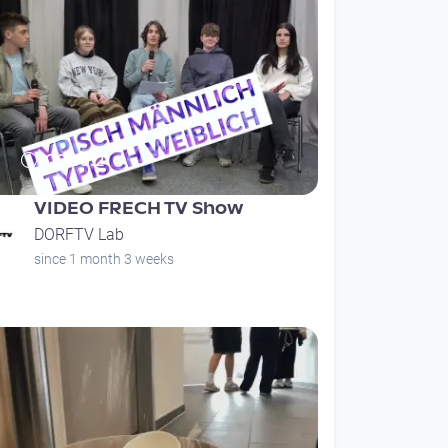
00:10:21
VIDEO FRECH TV Show
DORFTV Lab
since 1 month 3 weeks