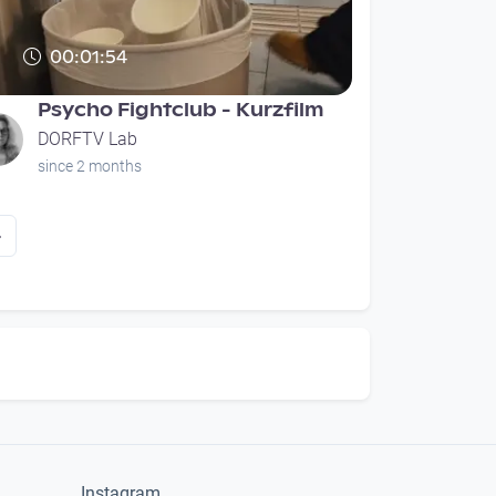
00:01:54
Psycho Fightclub - Kurzfilm
DORFTV Lab
since 2 months
page
»
Instagram