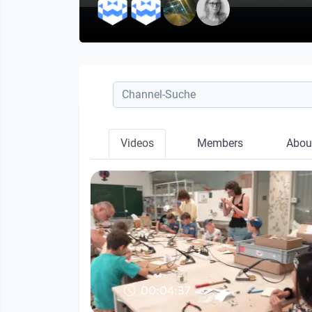
Videos
Members
Abou
00:04:37