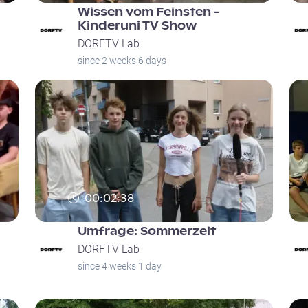
Wissen vom Feinsten -
Kinderuni TV Show
DORFTV Lab
since 2 weeks 6 days
00:02:38
Umfrage: Sommerzeit
DORFTV Lab
since 4 weeks 1 day