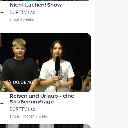
Nicht Lachen! Show
DORFTV Lab
since 3 weeks
00:08:16
Reisen und Urlaub - eine
Straßenumfrage
DORFTV Lab
since 1 month 1 week