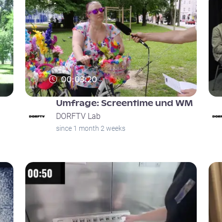
00:03:20
Umfrage: Screentime und WM
DORFTV Lab
since 1 month 2 weeks