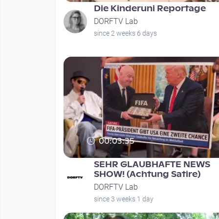
Die Kinderuni Reportage
DORFTV Lab
since 2 weeks 6 days
00:03:35
SEHR GLAUBHAFTE NEWS
SHOW! (Achtung Satire)
DORFTV Lab
since 3 weeks 1 day