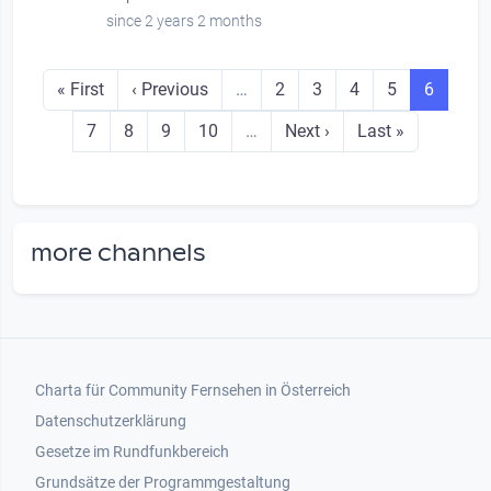
since 2 years 2 months
Seitennummerierung
First page
Previous page
Seite
Seite
Seite
Seite
Seite
« First
‹ Previous
…
2
3
4
5
6
Seite
Seite
Seite
Seite
Next page
Last page
7
8
9
10
…
Next ›
Last »
more channels
Footer 1
Charta für Community Fernsehen in Österreich
Datenschutzerklärung
Gesetze im Rundfunkbereich
Grundsätze der Programmgestaltung