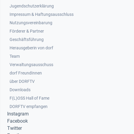
Jugendschutzerklärung
Impressum & Haftungsausschluss
Nutzungsvereinbarung
Footer 2
Förderer & Partner
Geschäftsführung
Herausgeberin von dorf
Team
Verwaltungsausschuss
dorf FreundInnen
Footer 3
über DORFTV
Downloads
F(L)OSS Hall of Fame
Footer 4
DORFTV empfangen
Instagram
Facebook
Twitter