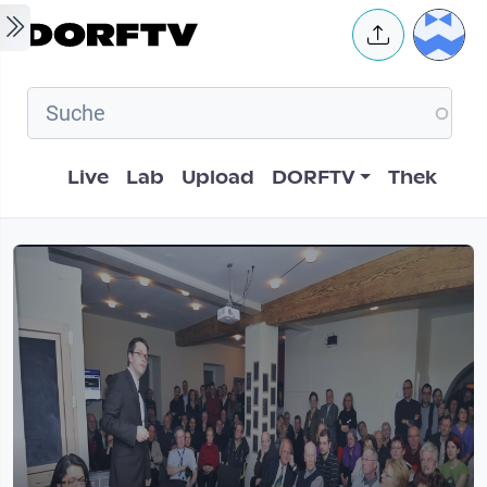
Skip to main content
User 
Hauptnavigation
Live
Lab
Upload
DORFTV
Thek