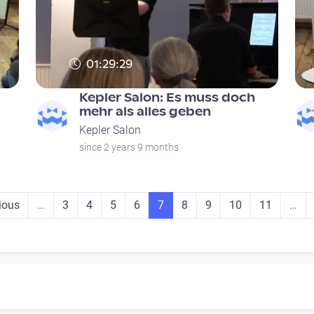
01:29:29
Kepler Salon: Es muss doch
mehr als alles geben
Kepler Salon
since 2 years 9 months
ous page
Seite
Seite
Seite
Seite
Seite
Seite
Seite
Seite
Seite
ious
…
3
4
5
6
7
8
9
10
11
…