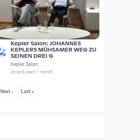
01:29:02
Kepler Salon: JOHANNES
KEPLERS MÜHSAMER WEG ZU
SEINEN DREI G
Kepler Salon
since 3 years 1 month
Next page
Last page
Next ›
Last »