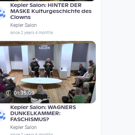
Kepler Salon: HINTER DER
MASKE Kulturgeschichte des
Clowns
Kepler Salon
since 2 years 4 months
01:35:09
Kepler Salon: WAGNERS
DUNKELKAMMER:
FASCHISMUS?
Kepler Salon
since 2 years 6 months