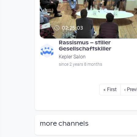
02:25:03
Rassismus – stiller
Gesellschaftskiller
Kepler Salon
since 2 years 8 months
Seitennummerierung
First page
Previ
« First
‹ Prev
more channels