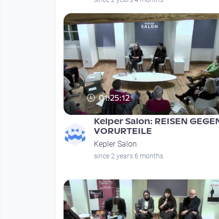
01:25:12
Kelper Salon: REISEN GEGE
VORURTEILE
Kepler Salon
since 2 years 6 months