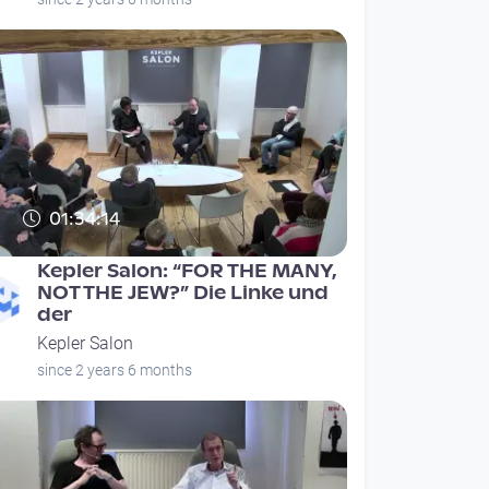
01:34:14
Kepler Salon: “FOR THE MANY,
NOT THE JEW?” Die Linke und
der
Kepler Salon
since 2 years 6 months