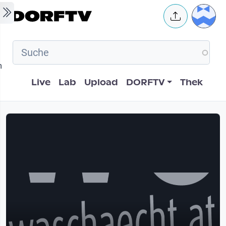
Skip to main content
User 
m
Hauptnavigation
Live
Lab
Upload
DORFTV
Thek