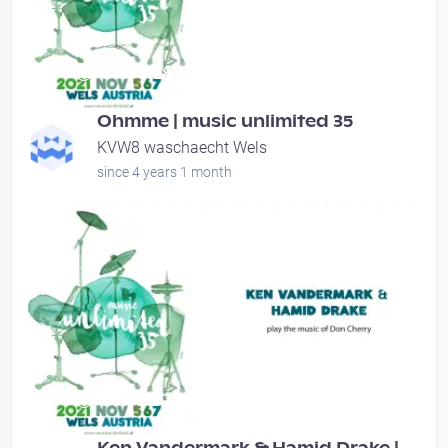
00:56:28
Ohmme | music unlimited 35
KVW8 waschaecht Wels
since 4 years 1 month
00:52:29