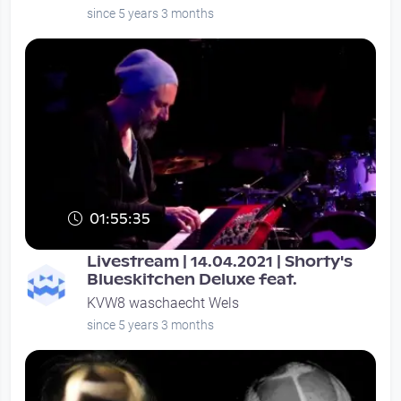
since 5 years 3 months
01:55:35
Livestream | 14.04.2021 | Shorty's
Blueskitchen Deluxe feat.
KVW8 waschaecht Wels
since 5 years 3 months