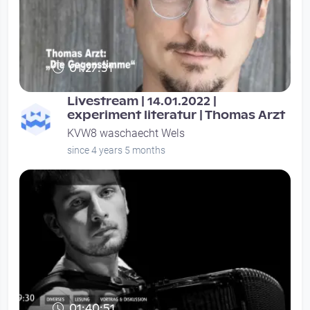
01:27:31
Livestream | 14.01.2022 |
experiment literatur | Thomas Arzt
KVW8 waschaecht Wels
since 4 years 5 months
01:40:51