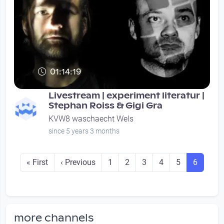
01:14:19
Livestream | experiment literatur |
Stephan Roiss & Gigi Gra
KVW8 waschaecht Wels
since 5 years 3 months
Seitennummerierung
First page
Previous page
Seite
Seite
Seite
Seite
Seite
Seite
« First
‹ Previous
1
2
3
4
5
6
more channels