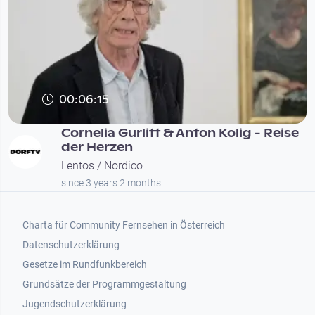
00:06:15
Cor­ne­lia Gur­litt & Anton Kolig - Rei­se
der Herzen
Lentos / Nordico
since 3 years 2 months
Footer 1
Charta für Community Fernsehen in Österreich
Datenschutzerklärung
Gesetze im Rundfunkbereich
Grundsätze der Programmgestaltung
Jugendschutzerklärung