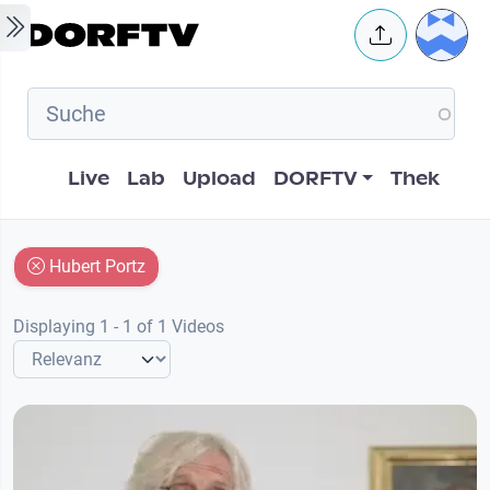
Skip to main content
User 
Hauptnavigation
Live
Lab
Upload
DORFTV
Thek
Hubert Portz
Displaying 1 - 1 of 1 Videos