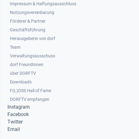
Impressum & Haftungsausschluss
Nutzungsvereinbarung
Footer 2
Förderer & Partner
Geschäftsführung
Herausgeberin von dorf
Team
Verwaltungsausschuss
dorf FreundInnen
Footer 3
über DORFTV
Downloads
F(L)OSS Hall of Fame
Footer 4
DORFTV empfangen
Instagram
Facebook
Twitter
Email