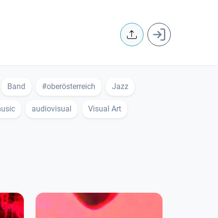
User accoun
Band
#oberösterreich
Jazz
music
audiovisual
Visual Art