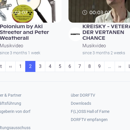
00:02:07
00:03:07
Polonium by Aki
KREISKY - VETE
Streeter and Peter
DER VERTANEN
Weatherall
CHANCE
Musikvideo
Musikvideo
since 3 months 1 week
since 3 months 2 weeks
 page
Previous page
Seite
Seite
Seite
Seite
Seite
Seite
Seite
Seite
Seite
Next 
t
‹‹
1
2
3
4
5
6
7
8
9
…
››
er 2
Footer 3
er & Partner
über DORFTV
äftsführung
Downloads
geberin von dorf
F(L)OSS Hall of Fame
Footer 4
DORFTV empfangen
ltungsausschuss