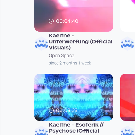
00:04:40
Kaelthe -
Unterwerfung (Official
Visuals)
Open Space
since 2 months 1 week
00:03:23
Kaelthe - Esoterik //
Psychose (Official