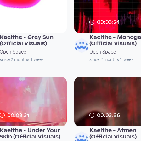
00:03:33
00:03:24
Kaelthe - Grey Sun
Kaelthe - Monog
(Official Visuals)
(Official Visuals)
Open Space
Open Space
since 2 months 1 week
since 2 months 1 week
00:03:31
00:03:36
Kaelthe - Under Your
Kaelthe - Atmen
Skin (Official Visuals)
(Official Visuals)