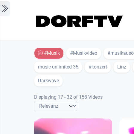
Skip to main content
#Musik
#Musikvideo
#musikausös
music unlimited 35
#konzert
Linz
Darkwave
Displaying 17 - 32 of 158 Videos