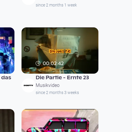
since 2 months 1 week
00:02:42
 das
Die Partie - Ernte 23
Musikvideo
since 2 months 3 weeks