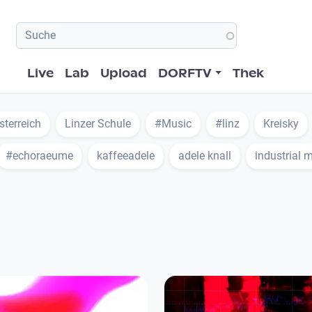
Hauptnavigation
Live
Lab
Upload
DORFTV
Thek
terreich
Linzer Schule
#Music
#linz
Kreisky
#echoraeume
kaffeeadele
adele knall
industrial 