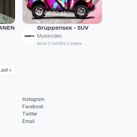
00:02:43
RANEN
Gruppensex - SUV
Musikvideo
since 3 months 3 weeks
page
Last page
Last »
Instagram
Facebook
Twitter
Email