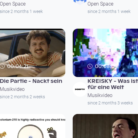
Open Space
Open Space
since 2 months 1 week
since 2 months 1 week
00:04:21
00:08:03
Die Partie - Nackt sein
KREISKY - Was ist
für eine Welt
Musikvideo
Musikvideo
since 2 months 2 weeks
since 2 months 3 weeks