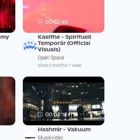
00:02:40
amy
Kaelthe - Spirituell
Temporär (Official
Visuals)
Open Space
since 2 months 1 week
00:03:16
Hashmir - Vakuum
Musikvideo