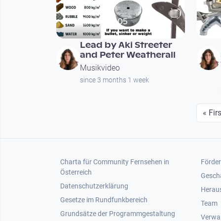
00:02:05
Lead by Aki Streeter
and Peter Weatherall
Musikvideo
since 3 months 1 week
Seitennummerierung
First
« Firs
Footer 1
Foot
Charta für Community Fernsehen in
Förder
Österreich
Gesch
Datenschutzerklärung
Heraus
Gesetze im Rundfunkbereich
Team
Grundsätze der Programmgestaltung
Verwa