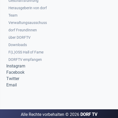
Geschäftsführung
Herausgeberin von dorf
Team
Verwaltungsausschuss
dorf FreundInnen
Footer 3
über DORFTV
Downloads
F(L)OSS Hall of Fame
Footer 4
DORFTV empfangen
Instagram
Facebook
Twitter
Email
Alle Rechte vorbehalten ©
2026
DORF TV