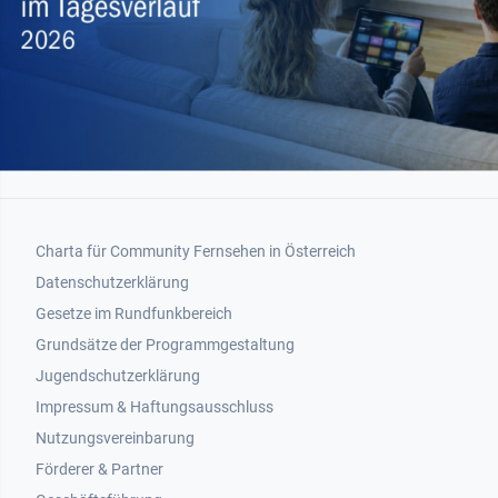
Footer 1
Charta für Community Fernsehen in Österreich
Datenschutzerklärung
Gesetze im Rundfunkbereich
Grundsätze der Programmgestaltung
Jugendschutzerklärung
Impressum & Haftungsausschluss
Nutzungsvereinbarung
Footer 2
Förderer & Partner