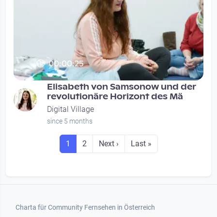
00:00:25
„Mädchen*
sein!?
Elisabeth von Samsonow und der
revolutionäre Horizont des Mä
Digital Village
since 5 months
Seitennummerierung
Seite
Seite
Next page
Last page
1
2
Next ›
Last »
Footer 1
Charta für Community Fernsehen in Österreich