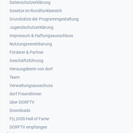
Datenschutzerklärung
Gesetze im Rundfunkbereich
Grundsätze der Programmgestaltung
Jugendschutzerklärung
Impressum & Haftungsausschluss
Nutzungsvereinbarung
Footer 2
Förderer & Partner
Geschäftsführung
Herausgeberin von dorf
Team
Verwaltungsausschuss
dorf FreundInnen
Footer 3
über DORFTV
Downloads
F(L)OSS Hall of Fame
Footer 4
DORFTV empfangen