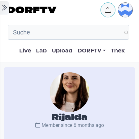
Skip to main content
User 
Hauptnavigation
Live
Lab
Upload
DORFTV
Thek
Rijalda
Member since
6 months ago