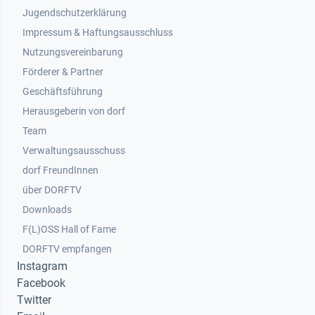
Jugendschutzerklärung
Impressum & Haftungsausschluss
Nutzungsvereinbarung
Footer 2
Förderer & Partner
Geschäftsführung
Herausgeberin von dorf
Team
Verwaltungsausschuss
dorf FreundInnen
Footer 3
über DORFTV
Downloads
F(L)OSS Hall of Fame
Footer 4
DORFTV empfangen
Instagram
Facebook
Twitter