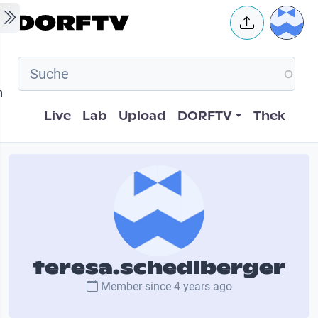
Skip to main content
User 
m
Hauptnavigation
Live
Lab
Upload
DORFTV
Thek
teresa.schedlberger
Member since
4 years ago