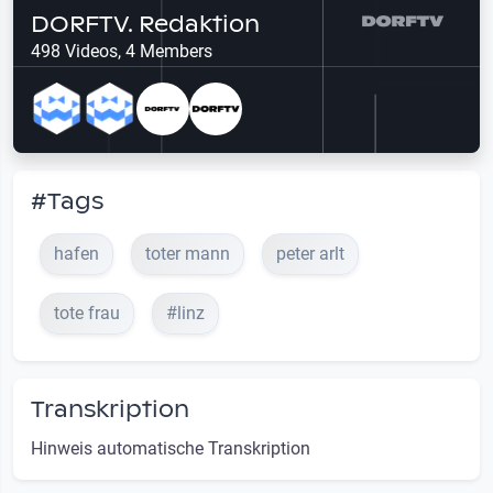
DORFTV. Redaktion
498 Videos, 4 Members
#Tags
hafen
toter mann
peter arlt
tote frau
#linz
Transkription
Hinweis automatische Transkription