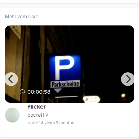
Mehr vom User
00:00:58
flicker
pocketTV
since 14 years 9 months