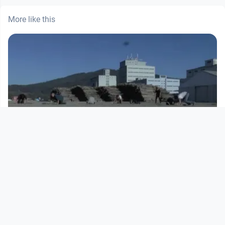
More like this
00:04:40
Klapp-Akademie „KOPF IN DEN
SCHOTTER“
Open Space
since 11 years 9 months