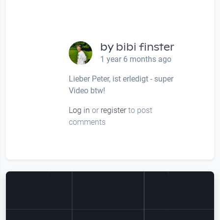
by
bibi finster
1 year 6 months ago
bitte folgende tags ergänzen…
Lieber Peter, ist erledigt - super
Video btw!
Log in
or
register
to post
comments