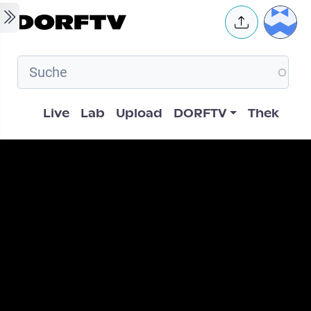
Skip to main content
User 
Hauptnavigation
Live
Lab
Upload
DORFTV
Thek