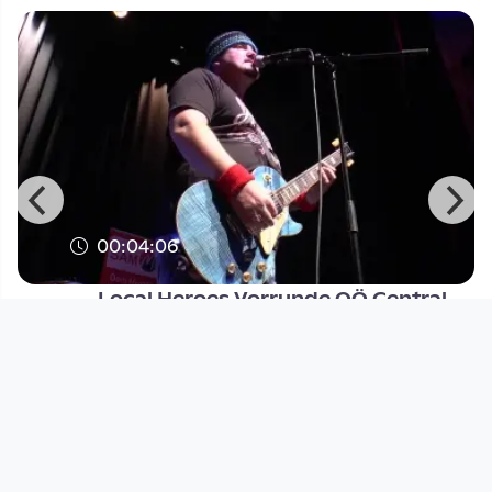
00:04:06
Local Heroes Vorrunde OÖ Central
Linz Sowbug Hey you
Open Space
since 10 years 5 months
Footer 1
Charta für Community Fernsehen in Österreich