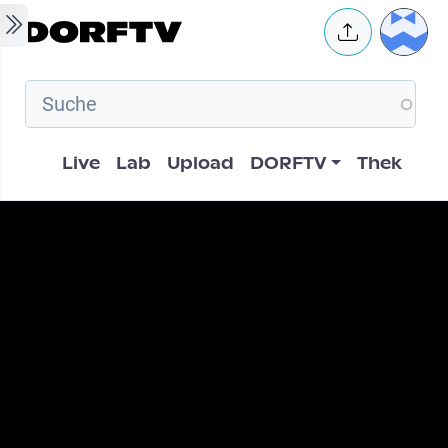
Skip to main content
User 
Hauptnavigation
Live
Lab
Upload
DORFTV
Thek