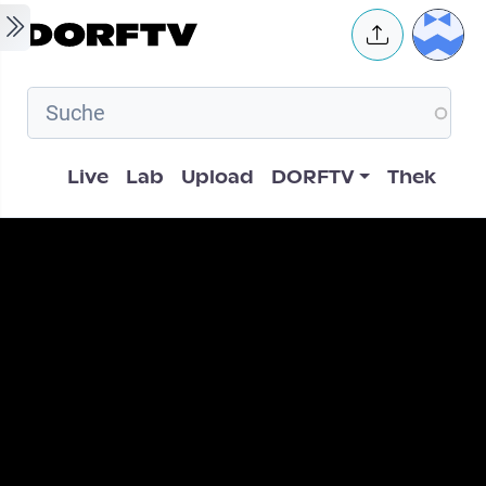
Skip to main content
User 
Hauptnavigation
Live
Lab
Upload
DORFTV
Thek