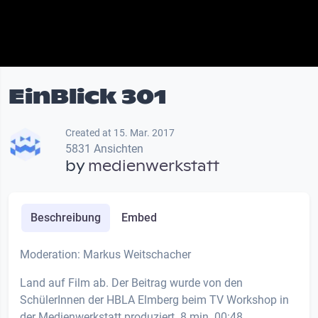
EinBlick 301
Created at 15. Mar. 2017
5831 Ansichten
by
medienwerkstatt
Beschreibung
Embed
Moderation: Markus Weitschacher
Land auf Film ab. Der Beitrag wurde von den
SchülerInnen der HBLA Elmberg beim TV Workshop in
der Medienwerkstatt produziert. 8 min. 00:48