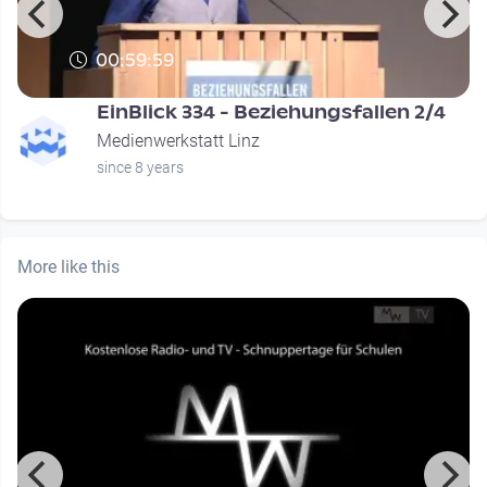
00:59:59
EinBlick 334 - Beziehungsfallen 2/4
Medienwerkstatt Linz
since 8 years
More like this