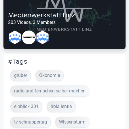
Medienwerkstatt Linz
203 Videos, 3 Members
#Tags
gruber
Ökonomie
radio und fernsehen selber machen
einblick 301
hbla lentia
tv schnuppertag
Wissensturm