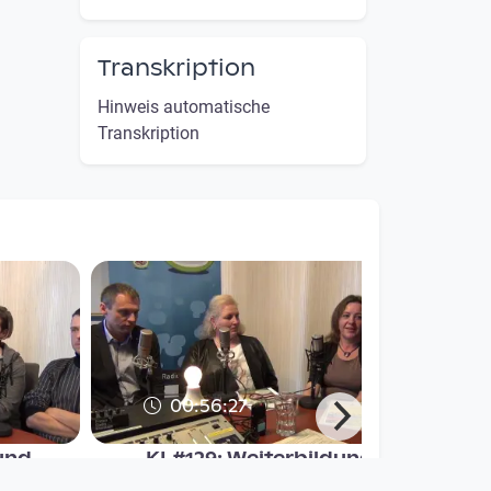
Transkription
Hinweis automatische
Transkription
00:56:27
und
KL#129: Weiterbildung
Kernland Magazin