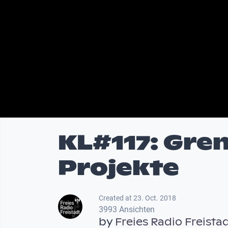
KL#117: Gre
Projekte
Created at 23. Oct. 2018
3993 Ansichten
by
Freies Radio Freista