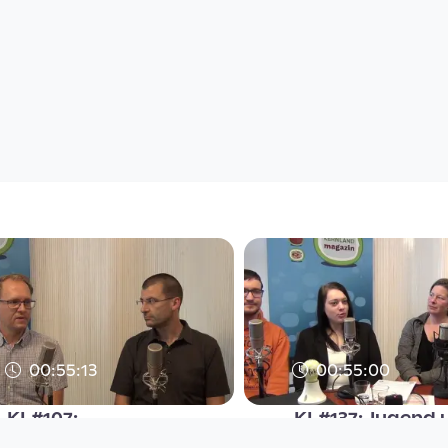
00:55:13
00:55:00
KL#107:
KL#137: Jugend 
Schuldenberatung
Arbeitswelt