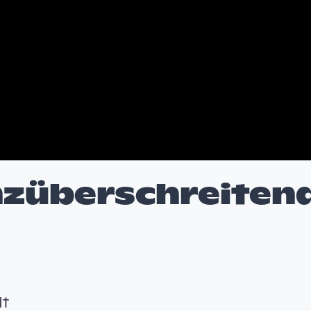
nzüberschreiten
dt