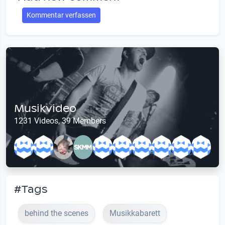
Kommentar verfassen
Musikvideo
1231 Videos, 39 Members
#Tags
behind the scenes
Musikkabarett