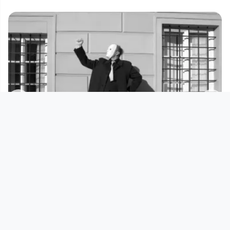
00:02:54
DEINHEITSSTATUE (Musikvideo) -
CHEVAPCICI
Musikvideo
since 5 years 6 months
Footer 1