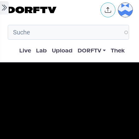
Skip to main content
User 
Hauptnavigation
Live
Lab
Upload
DORFTV
Thek