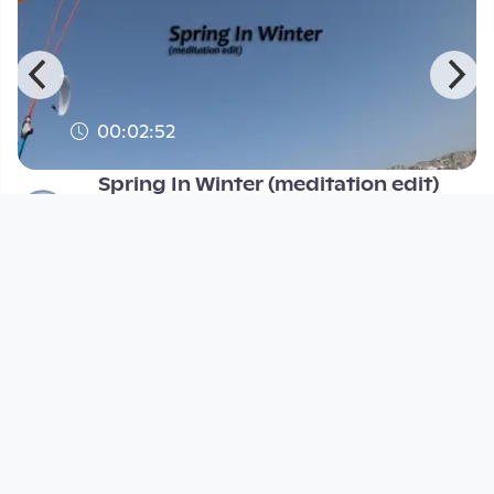
00:02:52
Spring In Winter (meditation edit)
FreiflugTV
since 5 years 4 months
Footer 1
Charta für Community Fernsehen in Österreich
Datenschutzerklärung
Gesetze im Rundfunkbereich
Grundsätze der Programmgestaltung
Jugendschutzerklärung