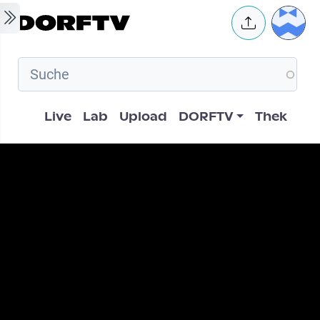
Skip to main content
User 
Hauptnavigation
Live
Lab
Upload
DORFTV
Thek