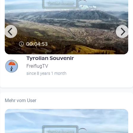
00:04:53
Tyrolian Souvenir
FreiflugTV
since 8 years 1 month
Mehr vom User