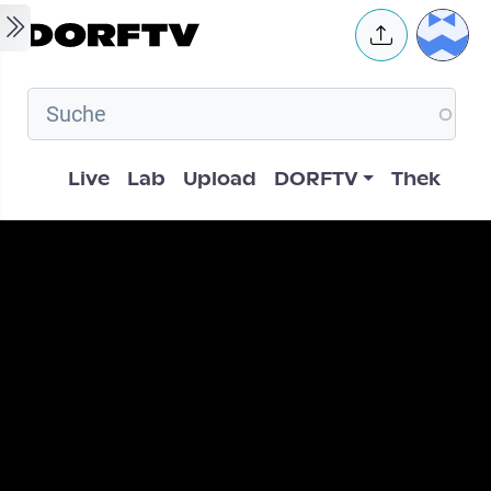
Skip to main content
User 
Hauptnavigation
Live
Lab
Upload
DORFTV
Thek