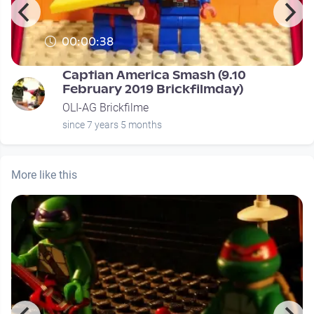
00:00:38
Captian America Smash (9.10
February 2019 Brickfilmday)
OLI-AG Brickfilme
since 7 years 5 months
More like this