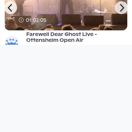
01:02:05
Farewell Dear Ghost Live -
Ottensheim Open Air
DORFTV@festival
since 3 years 11 months
Footer 1
Charta für Community Fernsehen in Österreich
Datenschutzerklärung
Gesetze im Rundfunkbereich
Grundsätze der Programmgestaltung
Jugendschutzerklärung
Impressum & Haftungsausschluss
Nutzungsvereinbarung