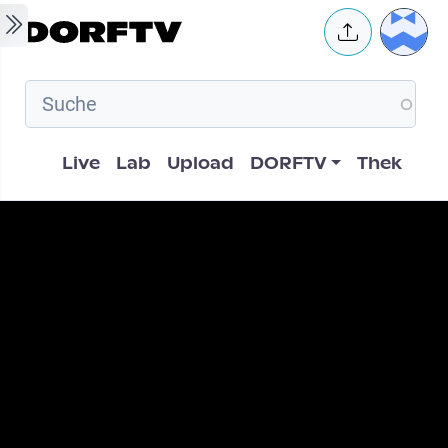
Skip to main content
User 
Hauptnavigation
Live
Lab
Upload
DORFTV
Thek