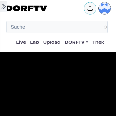
Skip to main content
User 
Hauptnavigation
Live
Lab
Upload
DORFTV
Thek