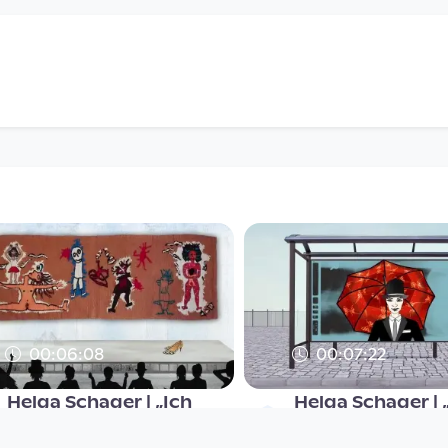
00:06:08
00:07:22
Helga Schager | „Ich
Helga Schager |
blute …“ | Episode #5
Voyage“ | Episo