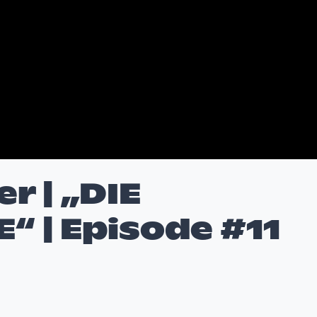
r | „DIE
 | Episode #11