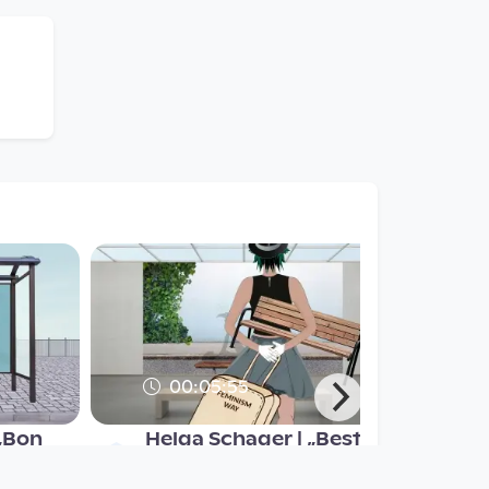
00:05:55
 „Bon
Helga Schager | „Best-
de #4
Of-Sketches-#2“