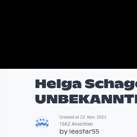
Helga Schage
UNBEKANNTE“
Created at 23. Nov. 2023
1662 Ansichten
by
leastar55