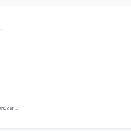
11
s, der ...