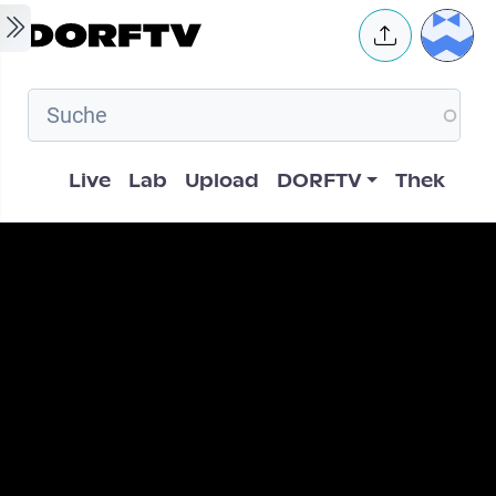
Skip to main content
User 
Hauptnavigation
Live
Lab
Upload
DORFTV
Thek