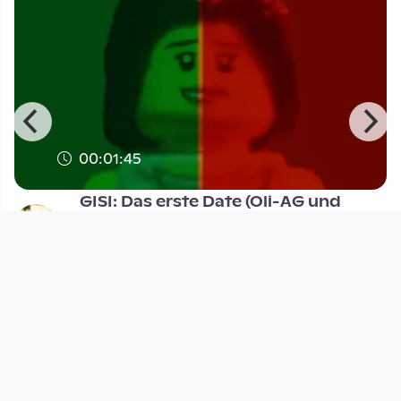
00:01:45
GISI: Das erste Date (Oli-AG und
Altlandstudios Co Produktio
OLI-AG Brickfilme
since 10 years 2 months
Footer 1
Charta für Community Fernsehen in Österreich
Datenschutzerklärung
Gesetze im Rundfunkbereich