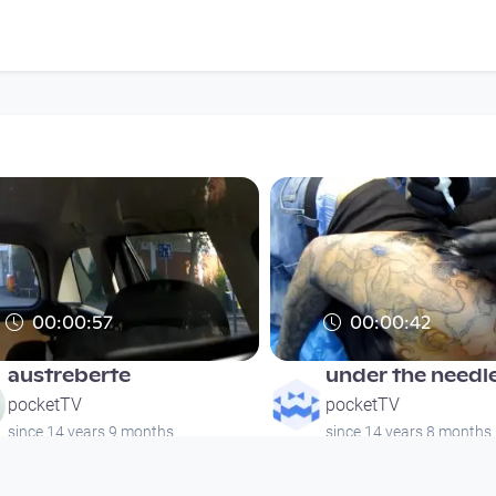
00:00:57
00:00:42
austreberte
under the needle
pocketTV
pocketTV
since 14 years 9 months
since 14 years 8 months