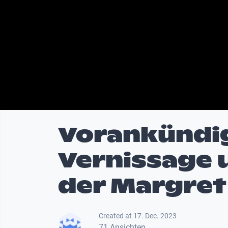
Vorankündi
Vernissage 
der Margret 
Created at 17. Dec. 2023
71 Ansichten