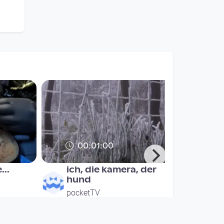
00:01:00
...
ich, die kamera, der
hund
pocketTV
since 14 years 8 months