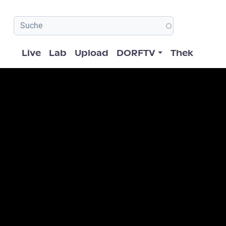
Hauptnavigation
Live
Lab
Upload
DORFTV
Thek