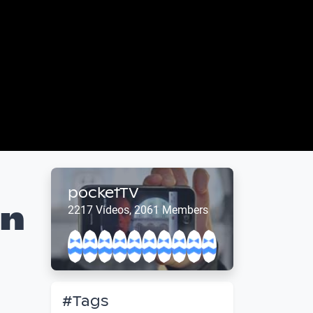
pocketTV
in
2217 Videos, 2061 Members
#Tags